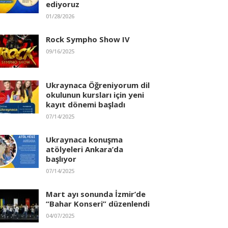
ediyoruz
01/28/2026
Rock Sympho Show IV
09/16/2025
Ukraynaca Öğreniyorum dil
okulunun kursları için yeni
kayıt dönemi başladı
07/14/2025
Ukraynaca konuşma
atölyeleri Ankara’da
başlıyor
07/14/2025
Mart ayı sonunda İzmir’de
“Bahar Konseri” düzenlendi
04/07/2025