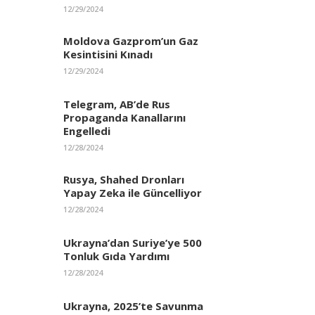
12/29/2024
Moldova Gazprom’un Gaz
Kesintisini Kınadı
12/29/2024
Telegram, AB’de Rus
Propaganda Kanallarını
Engelledi
12/28/2024
Rusya, Shahed Dronları
Yapay Zeka ile Güncelliyor
12/28/2024
Ukrayna’dan Suriye’ye 500
Tonluk Gıda Yardımı
12/28/2024
Ukrayna, 2025’te Savunma