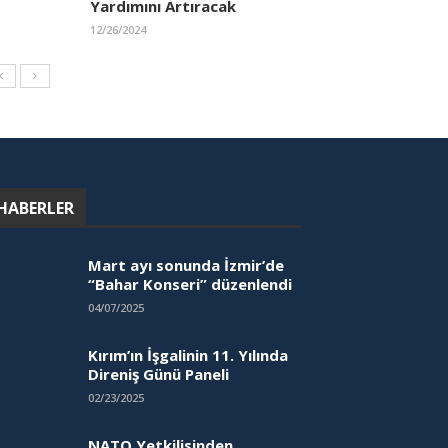
Yardımını Artıracak
12/26/2024
HABERLER
Mart ayı sonunda İzmir’de
“Bahar Konseri” düzenlendi
04/07/2025
Kırım’ın İşgalinin 11. Yılında
Direniş Günü Paneli
02/23/2025
NATO Yetkilisinden