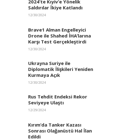
2024’te Kıyiv’e Yönelik
Saldırılar İkiye Katlandı
12/30/2024
Brave1 Alman Engelleyici
Drone ile Shahed İHA’larına
Karşı Test Gerçekleştirdi
12/30/2024
Ukrayna Suriye ile
Diplomatik İlişkileri Yeniden
Kurmaya Açık
12/30/2024
Rus Tehdit Endeksi Rekor
Seviyeye Ulaştı
12/29/2024
Kırım’da Tanker Kazası
Sonrası Olağanüstü Hal İlan
Edildi