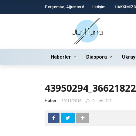
Perşembe, Ağustos 6
İletişim
HAKKIMIZ
Haberler
Diaspora
Ukray
43950294_3662182
Haber
10/11/2018
0
743