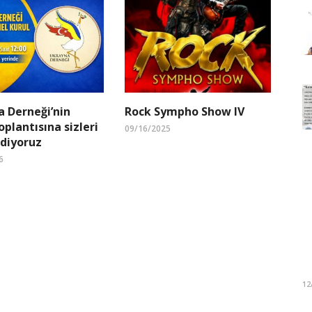
 Derneği’nin
Rock Sympho Show IV
oplantısına sizleri
09/16/2025
diyoruz
6
12