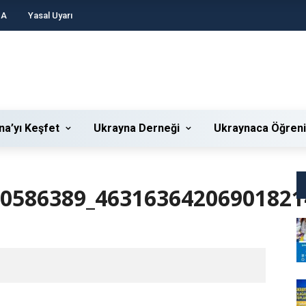
DA
Yasal Uyarı
na’yı Keşfet
Ukrayna Derneği
Ukraynaca Öğren
20586389_46316364206901821