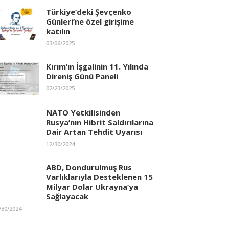
Türkiye’deki Şevçenko
Günleri’ne özel girişime
katılın
03/06/2025
Kırım’ın İşgalinin 11. Yılında
Direniş Günü Paneli
02/23/2025
NATO Yetkilisinden
Rusya’nın Hibrit Saldırılarına
Dair Artan Tehdit Uyarısı
12/30/2024
ABD, Dondurulmuş Rus
Varlıklarıyla Desteklenen 15
Milyar Dolar Ukrayna’ya
Sağlayacak
/30/2024