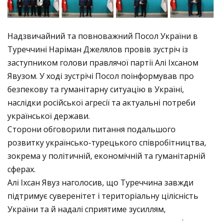
N
Надзвичайний та повноважний Посол України в
Туреччині Наріман Джелялов провів зустріч із
заступником голови правлячої партії Алі Іхсаном
Явузом. У ході зустрічі Посол поінформував про
безпекову та гуманітарну ситуацію в Україні,
наслідки російської агресії та актуальні потреби
української держави.
Сторони обговорили питання подальшого
розвитку українсько-турецького співробітництва,
зокрема у політичній, економічній та гуманітарній
сферах.
Алі Іхсан Явуз наголосив, що Туреччина завжди
підтримує суверенітет і територіальну цілісність
України та й надалі сприятиме зусиллям,