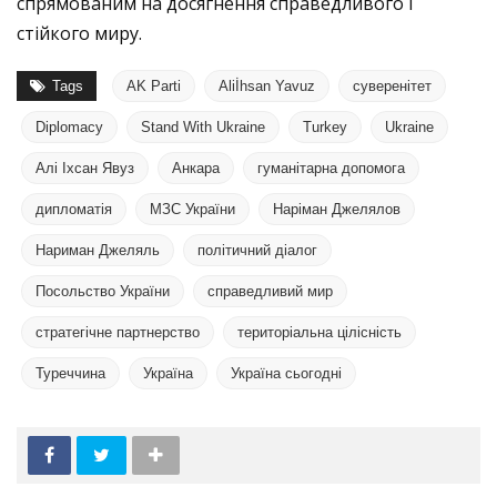
спрямованим на досягнення справедливого і
стійкого миру.
Tags
AK Parti
Aliİhsan Yavuz
cуверенітет
Diplomacy
Stand With Ukraine
Turkey
Ukraine
Алі Іхсан Явуз
Анкара
гуманітарна допомога
дипломатія
МЗС України
Наріман Джелялов
Нариман Джеляль
політичний діалог
Посольство України
справедливий мир
стратегічне партнерство
територіальна цілісність
Туреччина
Україна
Україна сьогодні