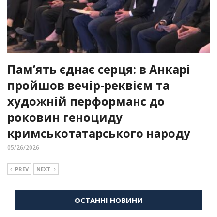
Пам’ять єднає серця: в Анкарі
пройшов вечір-реквієм та
художній перформанс до
роковин геноциду
кримськотатарського народу
05/26/2026
PREV
NEXT
ОСТАННІ НОВИНИ