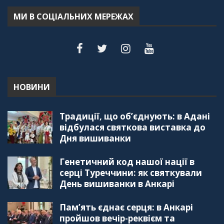
Терещук Шентюрк)
55:18
МИ В СОЦІАЛЬНИХ МЕРЕЖАХ
"Дзеркало діаспори". Випуск 6. Можливості
для вивчення української мови в Туреччині
44:30
"Дзеркало діаспори". Випуск 5. Благополуччя
в українсько-турецьких сім'ях
01:23:59
НОВИНИ
"Дзеркало діаспори". Випуск 4. Координаційна
Традиції, що об’єднують: в Адані
рада українських громад Туреччини
56:20
відбулася святкова виставка до
Дня вишиванки
"Дзеркало діаспори". Випуск 3. Вища освіта:
Туреччина VS. Україна
Генетичний код нашої нації в
59:38
серці Туреччини: як святкували
День вишиванки в Анкарі
"Дзеркало діаспори", Випуск 2, Як вивчити
турецьку мову: нюанси та поради
57:18
Пам’ять єднає серця: в Анкарі
пройшов вечір-реквієм та