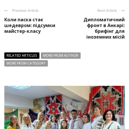
Previous Article
Next Article
Коли паска стає
Дипломатичний
шедевром: підсумки
фронт в Анкарі:
майстер-класу
брифінг для
іноземних місій
RELATED ARTICLES
MORE FROM AUTHOR
MORE FROM CATEGORY