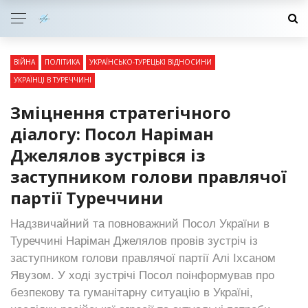
ВІЙНА
ПОЛІТИКА
УКРАЇНСЬКО-ТУРЕЦЬКІ ВІДНОСИНИ
УКРАЇНЦІ В ТУРЕЧЧИНІ
Зміцнення стратегічного
діалогу: Посол Наріман
Джелялов зустрівся із
заступником голови правлячої
партії Туреччини
Надзвичайний та повноважний Посол України в
Туреччині Наріман Джелялов провів зустріч із
заступником голови правлячої партії Алі Іхсаном
Явузом. У ході зустрічі Посол поінформував про
безпекову та гуманітарну ситуацію в Україні,