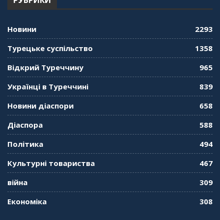
РУБРИКИ
"Дзеркало діаспори". Випуск 12. Запитай
консула. Борис Ясинський
58:41
Новини
2293
"Дзеркало діаспори". Випуск 11. Олександр
Турецьке суспільство
1358
Середа
01:08:34
Відкрий Туреччину
965
"Дзеркало діаспори". Випуск 10. Тонкощі та
Українці в Туреччині
839
лайфхаки туризму в умовах COVID-19
01:01:59
Новини діаспори
658
"Дзеркало діаспори". Випуск 9. День
Діаспора
588
кримськотатарського прапора. Феріде Шахін
57:24
Політика
494
Культурні товариства
467
"Дзеркало діаспори". Випуск 8. Розмова з
Послом
01:17:05
війна
309
Економіка
308
"Дзеркало діаспори". Випуск 7. Історія
україгської піаністки в Туреччині (Мирослава