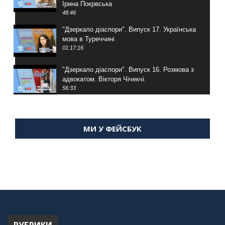
Ірина Покрвська
48:46
"Дзеркало діаспори". Випуск 17. Українська
мова в Туреччині
01:17:16
"Дзеркало діаспори". Випуск 16. Розмова з
адвокатом. Вікторя Чічекчі.
56:33
"Дзеркало діаспори". Випуск 15. Антін
Мухарський про життя в Туреччині
МИ У ФЕЙСБУК
59:58
"Дзеркало діаспори". Випуск 14. Алія Усенова
про Володимира Мурського
56:36
"Дзеркало діаспори". Випуск 13. МУШ в
Туреччині. Наталія Караджа
54:24