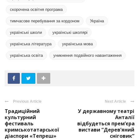
скорочена освітня програма
тимчасове перебування за кордоном
Україна
українські школи
українські школярі
українська література
українська мова
українська освіта
уникнення подвійного навантаження
Previous Article
Next Article
Традиційний
У державному театрі
культурний
Анталії
фестиваль
відбудеться прем’єра
кримськотатарської
вистави “Дерев’яний
діаспори «Тепреш»
сніговик”