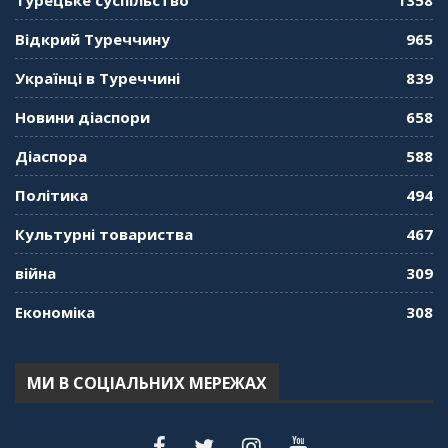
Турецьке суспільство
1358
Середа
01:08:34
Відкрий Туреччину
965
"Дзеркало діаспори". Випуск 10. Тонкощі та
Українці в Туреччині
839
лайфхаки туризму в умовах COVID-19
01:01:59
Новини діаспори
658
"Дзеркало діаспори". Випуск 9. День
Діаспора
588
кримськотатарського прапора. Феріде Шахін
57:24
Політика
494
Культурні товариства
467
"Дзеркало діаспори". Випуск 8. Розмова з
Послом
01:17:05
війна
309
Економіка
308
"Дзеркало діаспори". Випуск 7. Історія
україгської піаністки в Туреччині (Мирослава
Терещук Шентюрк)
55:18
МИ В СОЦІАЛЬНИХ МЕРЕЖАХ
"Дзеркало діаспори". Випуск 6. Можливості
для вивчення української мови в Туреччині
44:30