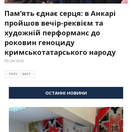
Пам’ять єднає серця: в Анкарі
пройшов вечір-реквієм та
художній перформанс до
роковин геноциду
кримськотатарського народу
05/26/2026
PREV
NEXT
ОСТАННІ НОВИНИ
ВІЙНА
ДІАСПОРА
КУЛЬТУРНІ ТОВАРИСТВА
НОВИНИ