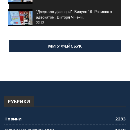
"Дзеркало діаспори". Випуск 16. Розмова з
адвокатом. Вікторя Чічекчі.
56:33
"Дзеркало діаспори". Випуск 15. Антін
Мухарський про життя в Туреччині
МИ У ФЕЙСБУК
59:58
"Дзеркало діаспори". Випуск 14. Алія Усенова
про Володимира Мурського
56:36
"Дзеркало діаспори". Випуск 13. МУШ в
Туреччині. Наталія Караджа
54:24
РУБРИКИ
"Дзеркало діаспори". Випуск 12. Запитай
консула. Борис Ясинський
58:41
Новини
2293
"Дзеркало діаспори". Випуск 11. Олександр