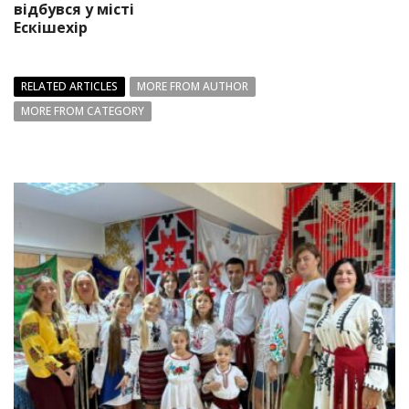
відбувся у місті
Ескішехір
RELATED ARTICLES
MORE FROM AUTHOR
MORE FROM CATEGORY