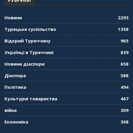
РУБРИКИ
"Дзеркало діаспори". Випуск 12. Запитай
консула. Борис Ясинський
58:41
Новини
2293
"Дзеркало діаспори". Випуск 11. Олександр
Турецьке суспільство
1358
Середа
01:08:34
Відкрий Туреччину
965
"Дзеркало діаспори". Випуск 10. Тонкощі та
Українці в Туреччині
839
лайфхаки туризму в умовах COVID-19
01:01:59
Новини діаспори
658
"Дзеркало діаспори". Випуск 9. День
Діаспора
588
кримськотатарського прапора. Феріде Шахін
57:24
Політика
494
Культурні товариства
467
"Дзеркало діаспори". Випуск 8. Розмова з
Послом
01:17:05
війна
309
Економіка
308
"Дзеркало діаспори". Випуск 7. Історія
україгської піаністки в Туреччині (Мирослава