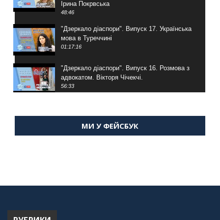
Ірина Покрвська
48:46
"Дзеркало діаспори". Випуск 17. Українська
мова в Туреччині
01:17:16
"Дзеркало діаспори". Випуск 16. Розмова з
адвокатом. Вікторя Чічекчі.
56:33
"Дзеркало діаспори". Випуск 15. Антін
Мухарський про життя в Туреччині
МИ У ФЕЙСБУК
59:58
"Дзеркало діаспори". Випуск 14. Алія Усенова
про Володимира Мурського
56:36
"Дзеркало діаспори". Випуск 13. МУШ в
Туреччині. Наталія Караджа
54:24