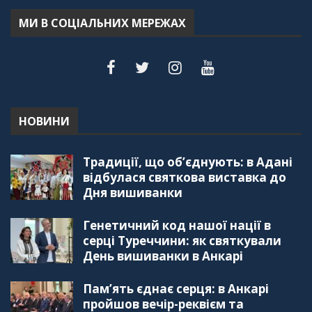
Терещук Шентюрк)
55:18
МИ В СОЦІАЛЬНИХ МЕРЕЖАХ
"Дзеркало діаспори". Випуск 6. Можливості
для вивчення української мови в Туреччині
44:30
"Дзеркало діаспори". Випуск 5. Благополуччя
в українсько-турецьких сім'ях
01:23:59
НОВИНИ
"Дзеркало діаспори". Випуск 4. Координаційна
Традиції, що об’єднують: в Адані
рада українських громад Туреччини
56:20
відбулася святкова виставка до
Дня вишиванки
"Дзеркало діаспори". Випуск 3. Вища освіта:
Туреччина VS. Україна
Генетичний код нашої нації в
59:38
серці Туреччини: як святкували
День вишиванки в Анкарі
"Дзеркало діаспори", Випуск 2, Як вивчити
турецьку мову: нюанси та поради
57:18
Пам’ять єднає серця: в Анкарі
пройшов вечір-реквієм та