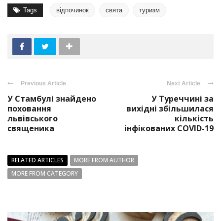
Tags
відпочинок
свята
туризм
Previous Article
Next Article
У Стамбулі знайдено
У Туреччині за
поховання
вихідні збільшилася
львівського
кількість
священика
інфікованих COVID-19
RELATED ARTICLES
MORE FROM AUTHOR
MORE FROM CATEGORY