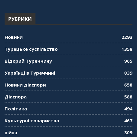
Туреччині. Наталія Караджа
54:24
РУБРИКИ
"Дзеркало діаспори". Випуск 12. Запитай
консула. Борис Ясинський
58:41
Новини
2293
"Дзеркало діаспори". Випуск 11. Олександр
Турецьке суспільство
1358
Середа
01:08:34
Відкрий Туреччину
965
"Дзеркало діаспори". Випуск 10. Тонкощі та
Українці в Туреччині
839
лайфхаки туризму в умовах COVID-19
01:01:59
Новини діаспори
658
"Дзеркало діаспори". Випуск 9. День
Діаспора
588
кримськотатарського прапора. Феріде Шахін
57:24
Політика
494
Культурні товариства
467
"Дзеркало діаспори". Випуск 8. Розмова з
Послом
01:17:05
війна
309