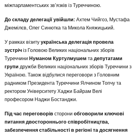
міжпарламентських зв’язків із Туреччиною.
До складу делегації увійшли:
Ахтем Чийгоз, Мустафа
Джемілєв, Олег Синютка та Микола Княжицький.
У рамках візиту
українська делегація
провела
зустріч
із Головою Великих національних зборів
Туреччини
Нуманом Куртулмушем
та
депутатами
групи
дружби Великих національних зборів Туреччини з
Україною. Також відбулися переговори з Головним
радником Президента Туреччини Ялчином Топчу та
ректором Університету Хаджи Байрам Велі
професором Наджи Бостанджи.
Під час переговорів
сторони
обговорили ключові
питання двостороннього співробітництва,
забезпечення стабільності в регіоні та досягнення