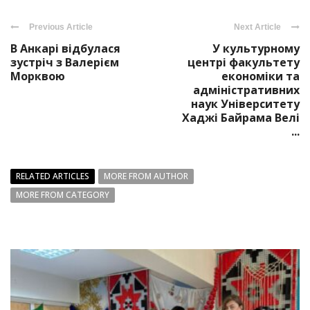
Previous Article
Next Article
В Анкарі відбулася
У культурному
зустріч з Валерієм
центрі факультету
Морквою
економіки та
адміністративних
наук Університету
Хаджі Байрама Велі
...
RELATED ARTICLES
MORE FROM AUTHOR
MORE FROM CATEGORY