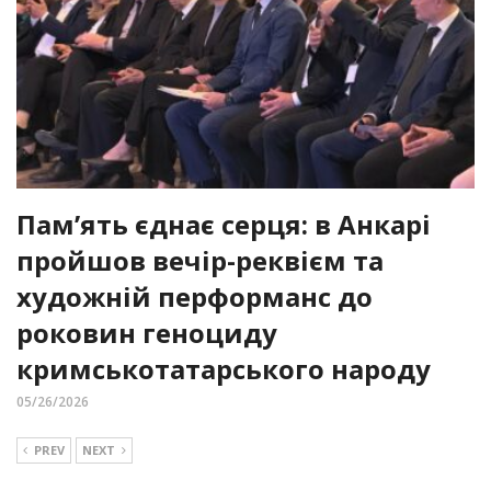
Пам’ять єднає серця: в Анкарі
пройшов вечір-реквієм та
художній перформанс до
роковин геноциду
кримськотатарського народу
05/26/2026
PREV
NEXT