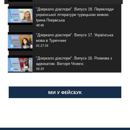
"Дзеркало діаспори". Випуск 18. Переклади
української літератури турецькою мовою.
Ірина Покрвська
48:46
"Дзеркало діаспори". Випуск 17. Українська
мова в Туреччині
01:17:16
"Дзеркало діаспори". Випуск 16. Розмова з
адвокатом. Вікторя Чічекчі.
56:33
"Дзеркало діаспори". Випуск 15. Антін
Мухарський про життя в Туреччині
МИ У ФЕЙСБУК
59:58
"Дзеркало діаспори". Випуск 14. Алія Усенова
про Володимира Мурського
56:36
"Дзеркало діаспори". Випуск 13. МУШ в