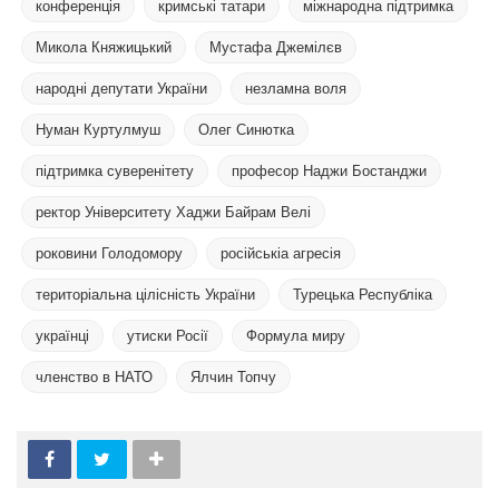
конференція
кримські татари
міжнародна підтримка
Микола Княжицький
Мустафа Джемілєв
народні депутати України
незламна воля
Нуман Куртулмуш
Олег Синютка
підтримка суверенітету
професор Наджи Бостанджи
ректор Університету Хаджи Байрам Велі
роковини Голодомору
російськіа агресія
територіальна цілісність України
Турецька Республіка
українці
утиски Росії
Формула миру
членство в НАТО
Ялчин Топчу