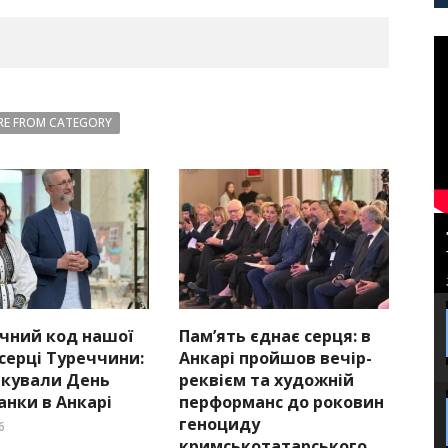
E FROM CATEGORY
чний код нашої
Пам’ять єднає серця: в
 серці Туреччини:
Анкарі пройшов вечір-
ткували День
реквієм та художній
нки в Анкарі
перформанс до роковин
геноциду
6
кримськотатарського