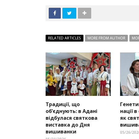
RELATED ARTICLES
MORE FROM AUTHOR
MOR
Традиції, що
Генети
об’єднують: в Адані
нації в
відбулася святкова
як свя
виставка до Дня
вишива
вишиванки
05/26/202