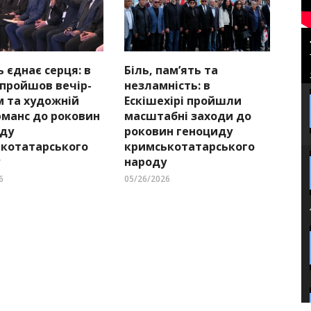
ь єднає серця: в
Біль, пам’ять та
 пройшов вечір-
незламність: в
м та художній
Ескішехірі пройшли
манс до роковин
масштабні заходи до
ду
роковин геноциду
котатарського
кримськотатарського
народу
6
05/26/2026