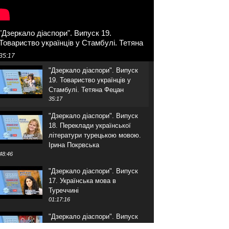
"Дзеркало діаспори". Випуск 19.
Товариство українців у Стамбулі. Тетяна
Фецан
35:17
"Дзеркало діаспори". Випуск
19. Товариство українців у
Стамбулі. Тетяна Фецан
35:17
"Дзеркало діаспори". Випуск
18. Переклади української
літератури турецькою мовою.
Ірина Покрвська
48:46
"Дзеркало діаспори". Випуск
17. Українська мова в
Туреччині
01:17:16
"Дзеркало діаспори". Випуск
16. Розмова з адвокатом.