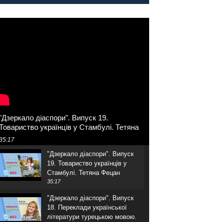
"Дзеркало діаспори". Випуск
1. Про створення порталу
"Укр-Айна"
39:41
"Дзеркало діаспори". Випуск 19.
Товариство українців у Стамбулі. Тетяна
Фецан
35:17
"Дзеркало діаспори". Випуск
19. Товариство українців у
Стамбулі. Тетяна Фецан
35:17
"Дзеркало діаспори". Випуск
18. Переклади української
літератури турецькою мовою.