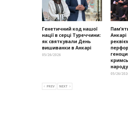
Генетичний код нашої
Пам’ят
нації в серці Туреччини:
Анкарі
як святкували День
реквіє
вишиванки в Анкарі
перфор
геноци
05/26/2026
кримсь
народу
05/26/202
PREV
NEXT