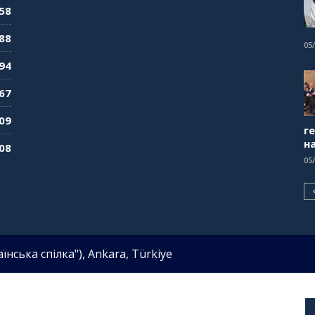
58
88
05
94
67
09
г
н
08
05
нська спілка"), Ankara, Türkiye