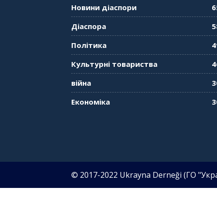
Новини діаспори
6
Діаспора
5
Політика
4
Культурні товариства
4
війна
3
Економіка
3
© 2017-2022 Ukrayna Derneği (ГО "Украї