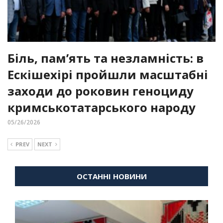
Біль, пам’ять та незламність: в
Ескішехірі пройшли масштабні
заходи до роковин геноциду
кримськотатарського народу
05/26/2026
PREV
NEXT
ОСТАННІ НОВИНИ