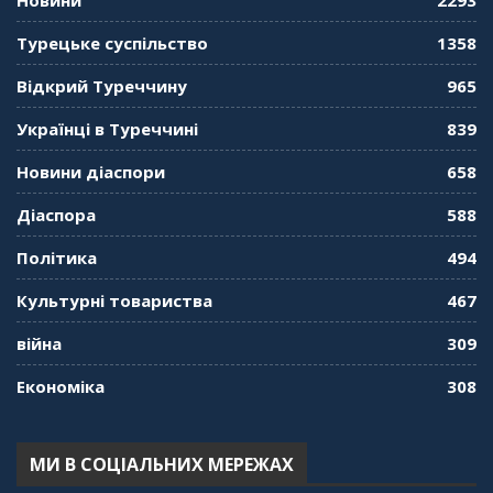
Новини
2293
"Дзеркало діаспори". Випуск 11. Олександр
Турецьке суспільство
1358
Середа
01:08:34
Відкрий Туреччину
965
"Дзеркало діаспори". Випуск 10. Тонкощі та
Українці в Туреччині
839
лайфхаки туризму в умовах COVID-19
01:01:59
Новини діаспори
658
"Дзеркало діаспори". Випуск 9. День
Діаспора
588
кримськотатарського прапора. Феріде Шахін
57:24
Політика
494
Культурні товариства
467
"Дзеркало діаспори". Випуск 8. Розмова з
Послом
01:17:05
війна
309
Економіка
308
"Дзеркало діаспори". Випуск 7. Історія
україгської піаністки в Туреччині (Мирослава
Терещук Шентюрк)
55:18
МИ В СОЦІАЛЬНИХ МЕРЕЖАХ
"Дзеркало діаспори". Випуск 6. Можливості