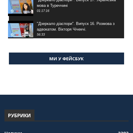
мова в Туреччині
01:17:16
"Дзеркало діаспори". Випуск 16. Розмова з
адвокатом. Вікторя Чічекчі.
56:33
"Дзеркало діаспори". Випуск 15. Антін
Мухарський про життя в Туреччині
МИ У ФЕЙСБУК
59:58
"Дзеркало діаспори". Випуск 14. Алія Усенова
про Володимира Мурського
56:36
"Дзеркало діаспори". Випуск 13. МУШ в
Туреччині. Наталія Караджа
54:24
РУБРИКИ
"Дзеркало діаспори". Випуск 12. Запитай
консула. Борис Ясинський
58:41