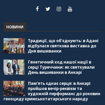
для вивчення української мови в Туреччині
44:30
"Дзеркало діаспори". Випуск 5. Благополуччя
в українсько-турецьких сім'ях
01:23:59
НОВИНИ
"Дзеркало діаспори". Випуск 4. Координаційна
Традиції, що об’єднують: в Адані
рада українських громад Туреччини
56:20
відбулася святкова виставка до
Дня вишиванки
"Дзеркало діаспори". Випуск 3. Вища освіта:
Туреччина VS. Україна
Генетичний код нашої нації в
59:38
серці Туреччини: як святкували
День вишиванки в Анкарі
"Дзеркало діаспори", Випуск 2, Як вивчити
турецьку мову: нюанси та поради
57:18
Пам’ять єднає серця: в Анкарі
пройшов вечір-реквієм та
"Дзеркало діаспори". Випуск 1. Про створення
художній перформанс до роковин
порталу "Укр-Айна"
геноциду кримськотатарського народу
39:41