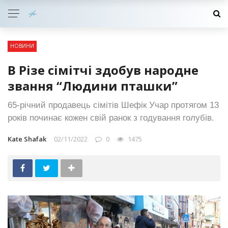
НОВИНИ
В Різе сімітчі здобув народне
звання “Людини пташки”
65-річний продавець сімітів Шефік Учар протягом 13
років починає кожен свій ранок з годування голубів.
Kate Shafak
02/11/2022
0
1475