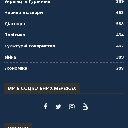
Українці в Туреччині
839
лайфхаки туризму в умовах COVID-19
01:01:59
Новини діаспори
658
"Дзеркало діаспори". Випуск 9. День
Діаспора
588
кримськотатарського прапора. Феріде Шахін
57:24
Політика
494
Культурні товариства
467
"Дзеркало діаспори". Випуск 8. Розмова з
Послом
01:17:05
війна
309
Економіка
308
"Дзеркало діаспори". Випуск 7. Історія
україгської піаністки в Туреччині (Мирослава
Терещук Шентюрк)
55:18
МИ В СОЦІАЛЬНИХ МЕРЕЖАХ
"Дзеркало діаспори". Випуск 6. Можливості
для вивчення української мови в Туреччині
44:30
"Дзеркало діаспори". Випуск 5. Благополуччя
в українсько-турецьких сім'ях
01:23:59