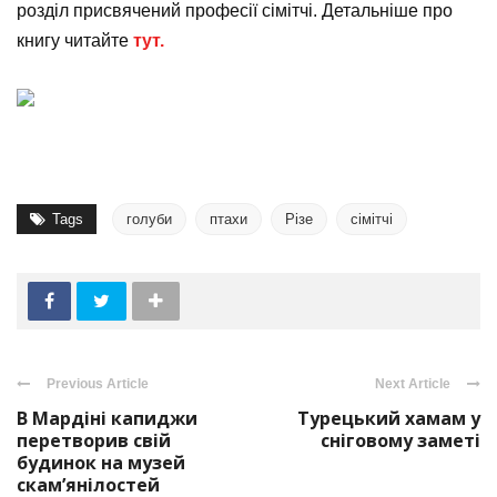
розділ присвячений професії сімітчі. Детальніше про
книгу читайте
тут.
Tags
голуби
птахи
Різе
сімітчі
Previous Article
Next Article
В Мардіні капиджи
Турецький хамам у
перетворив свій
сніговому заметі
будинок на музей
скам’янілостей