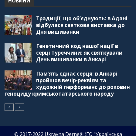
НОВИНИ
"Дзеркало діаспори". Випуск 4. Координаційна
Традиції, що об’єднують: в Адані
рада українських громад Туреччини
56:20
відбулася святкова виставка до
Дня вишиванки
"Дзеркало діаспори". Випуск 3. Вища освіта:
Туреччина VS. Україна
Генетичний код нашої нації в
59:38
серці Туреччини: як святкували
День вишиванки в Анкарі
"Дзеркало діаспори", Випуск 2, Як вивчити
турецьку мову: нюанси та поради
57:18
Пам’ять єднає серця: в Анкарі
пройшов вечір-реквієм та
"Дзеркало діаспори". Випуск 1. Про створення
художній перформанс до роковин
порталу "Укр-Айна"
геноциду кримськотатарського народу
39:41
© 2017-2022 Ukrayna Derneği (ГО "Українська