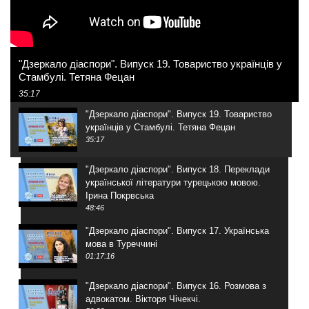
"Дзеркало діаспори". Випуск 19. Товариство українців у
Стамбулі. Тетяна Фецан
35:17
"Дзеркало діаспори". Випуск 19. Товариство
українців у Стамбулі. Тетяна Фецан
35:17
"Дзеркало діаспори". Випуск 18. Переклади
української літератури турецькою мовою.
Ірина Покрвська
48:46
"Дзеркало діаспори". Випуск 17. Українська
мова в Туреччині
01:17:16
"Дзеркало діаспори". Випуск 16. Розмова з
адвокатом. Вікторя Чічекчі.