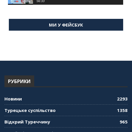
56:33
"Дзеркало діаспори". Випуск 15. Антін
Мухарський про життя в Туреччині
МИ У ФЕЙСБУК
59:58
"Дзеркало діаспори". Випуск 14. Алія Усенова
про Володимира Мурського
56:36
"Дзеркало діаспори". Випуск 13. МУШ в
Туреччині. Наталія Караджа
54:24
РУБРИКИ
"Дзеркало діаспори". Випуск 12. Запитай
консула. Борис Ясинський
58:41
Новини
2293
"Дзеркало діаспори". Випуск 11. Олександр
Турецьке суспільство
1358
Середа
01:08:34
Відкрий Туреччину
965
"Дзеркало діаспори". Випуск 10. Тонкощі та