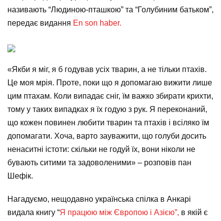
називають “Людиною-пташкою” та “Голубиним батьком”,
передає видання
En son haber.
«Якби я міг, я б годував усіх тварин, а не тільки птахів.
Це моя мрія. Проте, поки що я допомагаю вижити лише
цим птахам. Коли випадає сніг, їм важко збирати крихти,
тому у таких випадках я їх годую з рук. Я переконаний,
що кожен повинен любити тварин та птахів і всіляко їм
допомагати. Хоча, варто зауважити, що голуби досить
ненаситні істоти: скільки не годуй їх, вони ніколи не
бувають ситими та задоволеними» – розповів пан
Шефік.
Нагадуємо, нещодавно українська спілка в Анкарі
видала книгу “
Я працюю між Європою і Азією”,
в якій є