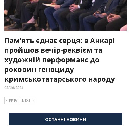
Пам’ять єднає серця: в Анкарі
пройшов вечір-реквієм та
художній перформанс до
роковин геноциду
кримськотатарського народу
05/26/2026
PREV
NEXT
ОСТАННІ НОВИНИ