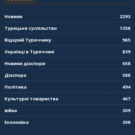
"Дзеркало діаспори". Випуск 12. Запитай
консула. Борис Ясинський
58:41
Новини
2293
"Дзеркало діаспори". Випуск 11. Олександр
Турецьке суспільство
1358
Середа
01:08:34
Відкрий Туреччину
965
"Дзеркало діаспори". Випуск 10. Тонкощі та
Українці в Туреччині
839
лайфхаки туризму в умовах COVID-19
01:01:59
Новини діаспори
658
"Дзеркало діаспори". Випуск 9. День
Діаспора
588
кримськотатарського прапора. Феріде Шахін
57:24
Політика
494
Культурні товариства
467
"Дзеркало діаспори". Випуск 8. Розмова з
Послом
01:17:05
війна
309
Економіка
308
"Дзеркало діаспори". Випуск 7. Історія
україгської піаністки в Туреччині (Мирослава
Терещук Шентюрк)