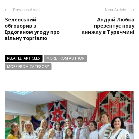
Previous Article
Next Article
Зеленський
Андрій Любка
обговорив з
презентує нову
Ердоганом угоду про
книжку в Туреччині
вільну торгівлю
RELATED ARTICLES
MORE FROM AUTHOR
MORE FROM CATEGORY