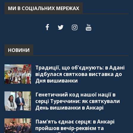
55:18
МИ В СОЦІАЛЬНИХ МЕРЕЖАХ
"Дзеркало діаспори". Випуск 6. Можливості
для вивчення української мови в Туреччині
44:30
"Дзеркало діаспори". Випуск 5. Благополуччя
в українсько-турецьких сім'ях
01:23:59
НОВИНИ
"Дзеркало діаспори". Випуск 4. Координаційна
Традиції, що об’єднують: в Адані
рада українських громад Туреччини
56:20
відбулася святкова виставка до
Дня вишиванки
"Дзеркало діаспори". Випуск 3. Вища освіта:
Туреччина VS. Україна
Генетичний код нашої нації в
59:38
серці Туреччини: як святкували
День вишиванки в Анкарі
"Дзеркало діаспори", Випуск 2, Як вивчити
турецьку мову: нюанси та поради
57:18
Пам’ять єднає серця: в Анкарі
пройшов вечір-реквієм та
"Дзеркало діаспори". Випуск 1. Про створення