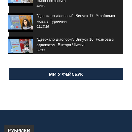
Ірина Покрвська
48:46
"Дзеркало діаспори". Випуск 17. Українська
мова в Туреччині
01:17:16
"Дзеркало діаспори". Випуск 16. Розмова з
адвокатом. Вікторя Чічекчі.
56:33
"Дзеркало діаспори". Випуск 15. Антін
Мухарський про життя в Туреччині
МИ У ФЕЙСБУК
59:58
"Дзеркало діаспори". Випуск 14. Алія Усенова
про Володимира Мурського
56:36
"Дзеркало діаспори". Випуск 13. МУШ в
Туреччині. Наталія Караджа
54:24
РУБРИКИ