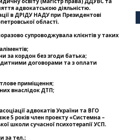
дичну освіту (магістр права) ДДУВС та
няття адвокатською діяльністю.
ції в ДРІДУ НАДУ при Президентові
опетровської області.
норазово супроводжувала клієнтів у таких
аліментів;
ни за кордон без згоди батька;
редитними договорами та з оплати
итлове приміщення;
них внаслідок ДТП;
асоціації адвокатів України та ВГО
 вже 5 років член проекту «Системна –
кої школи сучасної психотерапії УСП.
 за тел.: