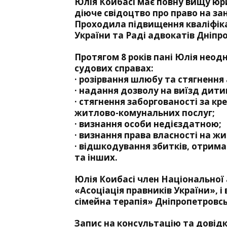
Юлія Коибасі має повну вищу юри
діюче свідоцтво про право на за
Проходила підвищення кваліфіка
України та Раді адвокатів Дніпр
Протягом 8 років пані Юлія неод
судових справах:
· розірвання шлюбу та стягнення 
· надання дозволу на виїзд дити
· стягнення заборгованості за к
житлово-комунальних послуг;
· визнання особи недієздатною;
· визнання права власності на ж
· відшкодування збитків, отрима
та інших.
Юлія Коибасі член Національної 
«Асоціація правників України», і
сімейна терапія» Дніпропетровсь
Запис на консультацію та довідки