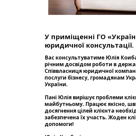
У приміщенні ГО «Україн
юридичної консультації.
Вас консультуватиме Юлія Коиба
річним досвідом роботи в держа
Співвласниця юридичної компан
послуги бізнесу, громадянам Укра
України.
Пані Юлія вирішує проблеми кліє
майбутньому. Працює якісно, шв
дося
гнення цілей клієнта необхі
забезпечена їх участь. Жоден кл
допомоги!