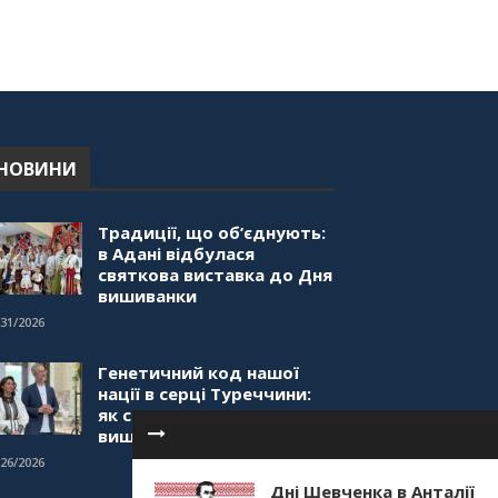
НОВИНИ
Традиції, що об’єднують:
в Адані відбулася
святкова виставка до Дня
вишиванки
/31/2026
Генетичний код нашої
нації в серці Туреччини:
як святкували День
вишиванки в Анкарі
/26/2026
Дні Шевченка в Анталії