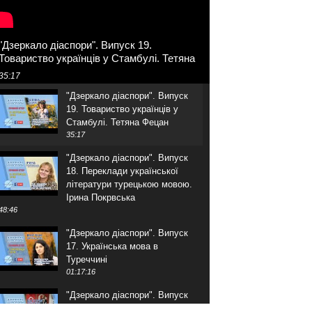
"Дзеркало діаспори". Випуск 19.
Товариство українців у Стамбулі. Тетяна
Фецан
35:17
"Дзеркало діаспори". Випуск
19. Товариство українців у
Стамбулі. Тетяна Фецан
35:17
"Дзеркало діаспори". Випуск
18. Переклади української
літератури турецькою мовою.
Ірина Покрвська
48:46
"Дзеркало діаспори". Випуск
17. Українська мова в
Туреччині
01:17:16
"Дзеркало діаспори". Випуск
16. Розмова з адвокатом.