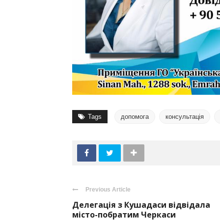
Tags
допомога
консультація
Previous Article
Делегація з Кушадаси відвідала
місто-побратим Черкаси