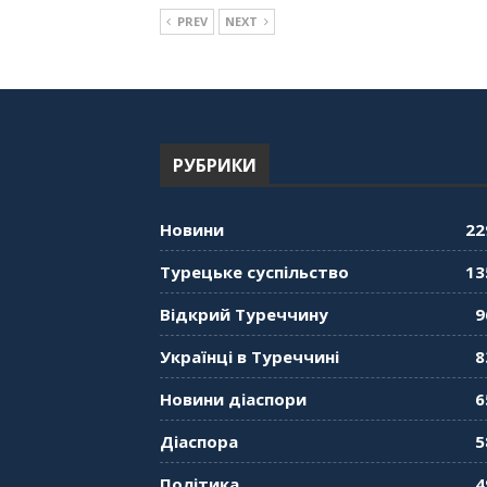
PREV
NEXT
РУБРИКИ
Новини
22
Турецьке суспільство
13
Відкрий Туреччину
9
Українці в Туреччині
8
Новини діаспори
6
Діаспора
5
Політика
4