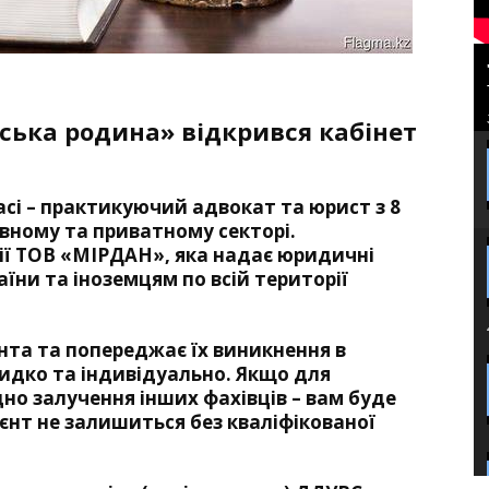
ська родина» відкрився кабінет
сі – практикуючий адвокат та юрист з 8
вному та приватному секторі.
ії ТОВ «МІРДАН», яка надає юридичні
їни та іноземцям по всій території
нта та попереджає їх виникнення в
идко та індивідуально. Якщо для
дно залучення інших фахівців – вам буде
ієнт не залишиться без кваліфікованої