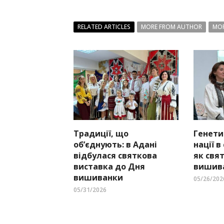
RELATED ARTICLES
MORE FROM AUTHOR
MOR
Традиції, що
Генети
об’єднують: в Адані
нації в
відбулася святкова
як свя
виставка до Дня
вишива
вишиванки
05/26/202
05/31/2026