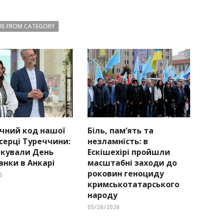
E FROM CATEGORY
чний код нашої
Біль, пам’ять та
 серці Туреччини:
незламність: в
ткували День
Ескішехірі пройшли
нки в Анкарі
масштабні заходи до
роковин геноциду
6
кримськотатарського
народу
05/26/2026