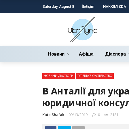
Saturday, August 8
İletişim
HAKKIMIZDA
Новини
Афіша
Діаспора
НОВИНИ ДІАСПОРИ
ТУРЕЦЬКЕ СУСПІЛЬСТВО
В Анталії для укр
юридичної консул
Kate Shafak
09/13/2019
0
2181