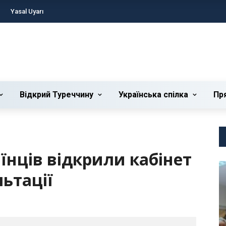
Yasal Uyarı
Відкрий Туреччину
Українська cпілка
Пр
аїнців відкрили кабінет
ьтації