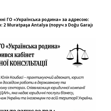
ні ГО «Українська родина» за адресою:
o: 2 Muratpaşa Antalya (поруч з Doğu Garajı