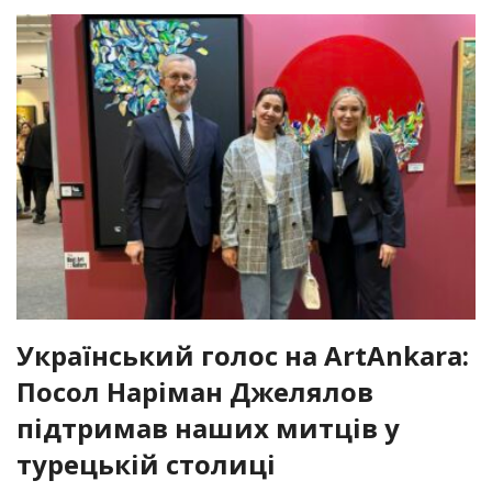
Український голос на ArtAnkara:
Посол Наріман Джелялов
підтримав наших митців у
турецькій столиці