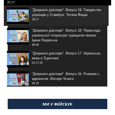
35:17
"Дзеркало діаспори". Випуск 19. Товариство
українців у Стамбулі. Тетяна Фецан
35:17
"Дзеркало діаспори". Випуск 18. Переклади
української літератури турецькою мовою.
Ірина Покрвська
48:46
"Дзеркало діаспори". Випуск 17. Українська
мова в Туреччині
01:17:16
"Дзеркало діаспори". Випуск 16. Розмова з
адвокатом. Вікторя Чічекчі.
56:33
"Дзеркало діаспори". Випуск 15. Антін
Мухарський про життя в Туреччині
МИ У ФЕЙСБУК
59:58
"Дзеркало діаспори". Випуск 14. Алія Усенова