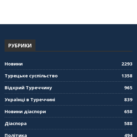
про Володимира Мурського
56:36
"Дзеркало діаспори". Випуск 13. МУШ в
Туреччині. Наталія Караджа
54:24
РУБРИКИ
"Дзеркало діаспори". Випуск 12. Запитай
консула. Борис Ясинський
58:41
Новини
2293
"Дзеркало діаспори". Випуск 11. Олександр
Турецьке суспільство
1358
Середа
01:08:34
Відкрий Туреччину
965
"Дзеркало діаспори". Випуск 10. Тонкощі та
Українці в Туреччині
839
лайфхаки туризму в умовах COVID-19
01:01:59
Новини діаспори
658
"Дзеркало діаспори". Випуск 9. День
Діаспора
588
кримськотатарського прапора. Феріде Шахін
57:24
Політика
494