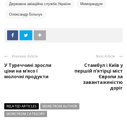
Державна авіаційна служба України
Меморандум
Олександр Більчук
Previous Article
Next Article
У Туреччині зросли
Стамбул і Київ у
ціни на м’ясо і
першій п’ятірці міст
молочні продукти
Європи за
завантаженістю
доріг
RELATED ARTICLES
MORE FROM AUTHOR
MORE FROM CATEGORY