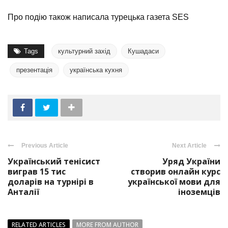
Про подію також написала турецька газета SES
Tags
культурний захід
Кушадаси
презентація
українська кухня
Previous Article
Next Article
Український тенісист
Уряд України
виграв 15 тис
створив онлайн курс
доларів на турнірі в
української мови для
Анталії
іноземців
RELATED ARTICLES
MORE FROM AUTHOR