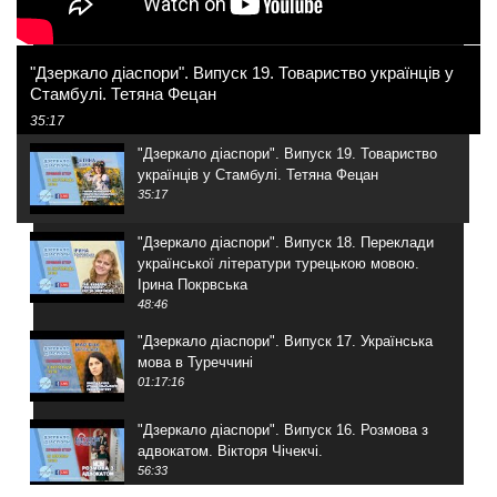
"Дзеркало діаспори". Випуск 19. Товариство українців у
Стамбулі. Тетяна Фецан
35:17
"Дзеркало діаспори". Випуск 19. Товариство
українців у Стамбулі. Тетяна Фецан
35:17
"Дзеркало діаспори". Випуск 18. Переклади
української літератури турецькою мовою.
Ірина Покрвська
48:46
"Дзеркало діаспори". Випуск 17. Українська
мова в Туреччині
01:17:16
"Дзеркало діаспори". Випуск 16. Розмова з
адвокатом. Вікторя Чічекчі.
56:33