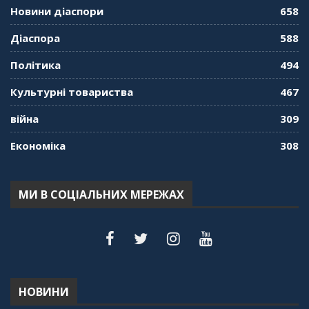
01:01:59
Новини діаспори
658
"Дзеркало діаспори". Випуск 9. День
Діаспора
588
кримськотатарського прапора. Феріде Шахін
57:24
Політика
494
Культурні товариства
467
"Дзеркало діаспори". Випуск 8. Розмова з
Послом
01:17:05
війна
309
Економіка
308
"Дзеркало діаспори". Випуск 7. Історія
україгської піаністки в Туреччині (Мирослава
Терещук Шентюрк)
55:18
МИ В СОЦІАЛЬНИХ МЕРЕЖАХ
"Дзеркало діаспори". Випуск 6. Можливості
для вивчення української мови в Туреччині
44:30
"Дзеркало діаспори". Випуск 5. Благополуччя
в українсько-турецьких сім'ях
01:23:59
НОВИНИ