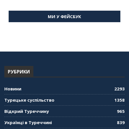
"Дзеркало діаспори". Випуск 15. Антін
Мухарський про життя в Туреччині
МИ У ФЕЙСБУК
59:58
"Дзеркало діаспори". Випуск 14. Алія Усенова
про Володимира Мурського
56:36
"Дзеркало діаспори". Випуск 13. МУШ в
Туреччині. Наталія Караджа
54:24
РУБРИКИ
"Дзеркало діаспори". Випуск 12. Запитай
консула. Борис Ясинський
58:41
Новини
2293
"Дзеркало діаспори". Випуск 11. Олександр
Турецьке суспільство
1358
Середа
01:08:34
Відкрий Туреччину
965
"Дзеркало діаспори". Випуск 10. Тонкощі та
Українці в Туреччині
839
лайфхаки туризму в умовах COVID-19