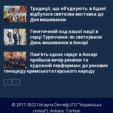
"Дзеркало діаспори". Випуск 4. Координаційна
Традиції, що об’єднують: в Адані
рада українських громад Туреччини
56:20
відбулася святкова виставка до
Дня вишиванки
"Дзеркало діаспори". Випуск 3. Вища освіта:
Туреччина VS. Україна
Генетичний код нашої нації в
59:38
серці Туреччини: як святкували
День вишиванки в Анкарі
"Дзеркало діаспори", Випуск 2, Як вивчити
турецьку мову: нюанси та поради
57:18
Пам’ять єднає серця: в Анкарі
пройшов вечір-реквієм та
"Дзеркало діаспори". Випуск 1. Про створення
художній перформанс до роковин
порталу "Укр-Айна"
геноциду кримськотатарського народу
39:41
© 2017-2022 Ukrayna Derneği (ГО "Українська
спілка"), Ankara, Türkiye