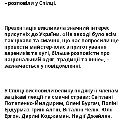
– розповіли у Спілці.
Презентація викликала значний інтерес
присутніх до України. «На заході було всім
так цікаво та смачно, що нас попросили ще
провести майстер-клас з приготування
вареників та куті, більше розповісти про
національний одяг, традиції та інше», –
зазначається у повідомленні.
У Спілці висловили велику подяку її членам
за цікаві лекції та смачні страви: Світлані
Потапенко-Йилдирим, Олені Бургач, Поліні
Ердурмаз, Ірині Алтін, Віталіні Челік, Юлії
Ергон, Дарині Коджаман, Надії Джейлян.