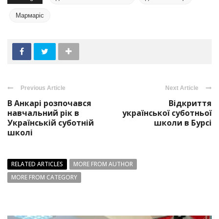
Мармаріс
Previous Article
Next Article
В Анкарі розпочався
Відкриття
навчальний рік в
української суботньої
Українській суботній
школи в Бурсі
школі
RELATED ARTICLES
MORE FROM AUTHOR
MORE FROM CATEGORY