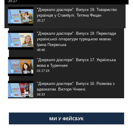
35:17
"Дзеркало діаспори". Випуск 19. Товариство
українців у Стамбулі. Тетяна Фецан
35:17
"Дзеркало діаспори". Випуск 18. Переклади
української літератури турецькою мовою.
Ірина Покрвська
48:46
"Дзеркало діаспори". Випуск 17. Українська
мова в Туреччині
01:17:16
"Дзеркало діаспори". Випуск 16. Розмова з
адвокатом. Вікторя Чічекчі.
56:33
"Дзеркало діаспори". Випуск 15. Антін
Мухарський про життя в Туреччині
МИ У ФЕЙСБУК
59:58
"Дзеркало діаспори". Випуск 14. Алія Усенова