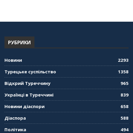
про Володимира Мурського
56:36
"Дзеркало діаспори". Випуск 13. МУШ в
Туреччині. Наталія Караджа
54:24
РУБРИКИ
"Дзеркало діаспори". Випуск 12. Запитай
консула. Борис Ясинський
58:41
Новини
2293
"Дзеркало діаспори". Випуск 11. Олександр
Турецьке суспільство
1358
Середа
01:08:34
Відкрий Туреччину
965
"Дзеркало діаспори". Випуск 10. Тонкощі та
Українці в Туреччині
839
лайфхаки туризму в умовах COVID-19
01:01:59
Новини діаспори
658
"Дзеркало діаспори". Випуск 9. День
Діаспора
588
кримськотатарського прапора. Феріде Шахін
57:24
Політика
494