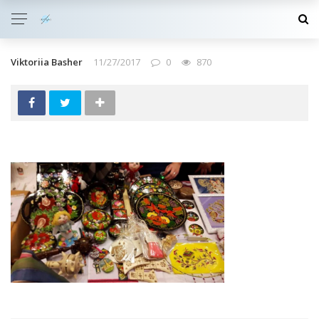
Viktoriia Basher
11/27/2017
0
870