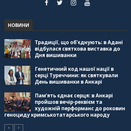
"Дзеркало діаспори". Випуск 5. Благополуччя
в українсько-турецьких сім'ях
01:23:59
НОВИНИ
"Дзеркало діаспори". Випуск 4. Координаційна
Традиції, що об’єднують: в Адані
рада українських громад Туреччини
56:20
відбулася святкова виставка до
Дня вишиванки
"Дзеркало діаспори". Випуск 3. Вища освіта:
Туреччина VS. Україна
Генетичний код нашої нації в
59:38
серці Туреччини: як святкували
День вишиванки в Анкарі
"Дзеркало діаспори", Випуск 2, Як вивчити
турецьку мову: нюанси та поради
57:18
Пам’ять єднає серця: в Анкарі
пройшов вечір-реквієм та
"Дзеркало діаспори". Випуск 1. Про створення
художній перформанс до роковин
порталу "Укр-Айна"
геноциду кримськотатарського народу
39:41