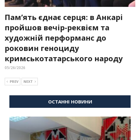
Пам’ять єднає серця: в Анкарі
пройшов вечір-реквієм та
художній перформанс до
роковин геноциду
кримськотатарського народу
05/26/2026
PREV
NEXT
ОСТАННІ НОВИНИ
ВІЙНА
ДІАСПОРА
КУЛЬТУРНІ ТОВАРИСТВА
НОВИНИ