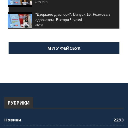
01:17:16
"Дзеркало діаспори". Випуск 16. Розмова з
адвокатом. Вікторя Чічекчі.
56:33
"Дзеркало діаспори". Випуск 15. Антін
Мухарський про життя в Туреччині
МИ У ФЕЙСБУК
59:58
"Дзеркало діаспори". Випуск 14. Алія Усенова
про Володимира Мурського
56:36
"Дзеркало діаспори". Випуск 13. МУШ в
Туреччині. Наталія Караджа
54:24
РУБРИКИ
"Дзеркало діаспори". Випуск 12. Запитай
консула. Борис Ясинський
58:41
Новини
2293