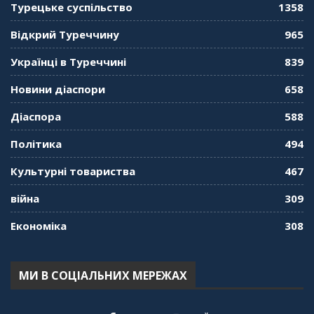
"Дзеркало діаспори". Випуск 11. Олександр
Турецьке суспільство
1358
Середа
01:08:34
Відкрий Туреччину
965
"Дзеркало діаспори". Випуск 10. Тонкощі та
Українці в Туреччині
839
лайфхаки туризму в умовах COVID-19
01:01:59
Новини діаспори
658
"Дзеркало діаспори". Випуск 9. День
Діаспора
588
кримськотатарського прапора. Феріде Шахін
57:24
Політика
494
Культурні товариства
467
"Дзеркало діаспори". Випуск 8. Розмова з
Послом
01:17:05
війна
309
Економіка
308
"Дзеркало діаспори". Випуск 7. Історія
україгської піаністки в Туреччині (Мирослава
Терещук Шентюрк)
55:18
МИ В СОЦІАЛЬНИХ МЕРЕЖАХ
"Дзеркало діаспори". Випуск 6. Можливості
для вивчення української мови в Туреччині
44:30