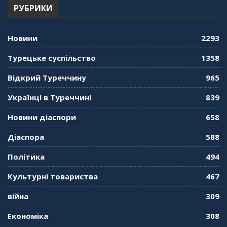
РУБРИКИ
"Дзеркало діаспори". Випуск 12. Запитай
консула. Борис Ясинський
58:41
Новини
2293
"Дзеркало діаспори". Випуск 11. Олександр
Турецьке суспільство
1358
Середа
01:08:34
Відкрий Туреччину
965
"Дзеркало діаспори". Випуск 10. Тонкощі та
Українці в Туреччині
839
лайфхаки туризму в умовах COVID-19
01:01:59
Новини діаспори
658
"Дзеркало діаспори". Випуск 9. День
Діаспора
588
кримськотатарського прапора. Феріде Шахін
57:24
Політика
494
Культурні товариства
467
"Дзеркало діаспори". Випуск 8. Розмова з
Послом
01:17:05
війна
309
Економіка
308
"Дзеркало діаспори". Випуск 7. Історія
україгської піаністки в Туреччині (Мирослава