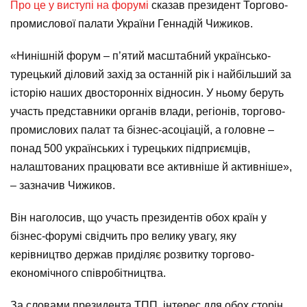
Про це у виступі на форумі
сказав президент Торгово-
промислової палати України Геннадій Чижиков.
«Нинішній форум – п’ятий масштабний українсько-
турецький діловий захід за останній рік і найбільший за
історію наших двосторонніх відносин. У ньому беруть
участь представники органів влади, регіонів, торгово-
промислових палат та бізнес-асоціацій, а головне –
понад 500 українських і турецьких підприємців,
налаштованих працювати все активніше й активніше»,
– зазначив Чижиков.
Він наголосив, що участь президентів обох країн у
бізнес-форумі свідчить про велику увагу, яку
керівництво держав приділяє розвитку торгово-
економічного співробітництва.
За словами президента ТПП, інтерес для обох сторін