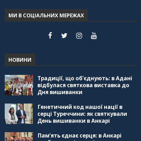
Терещук Шентюрк)
55:18
МИ В СОЦІАЛЬНИХ МЕРЕЖАХ
"Дзеркало діаспори". Випуск 6. Можливості
для вивчення української мови в Туреччині
44:30
"Дзеркало діаспори". Випуск 5. Благополуччя
в українсько-турецьких сім'ях
01:23:59
НОВИНИ
"Дзеркало діаспори". Випуск 4. Координаційна
Традиції, що об’єднують: в Адані
рада українських громад Туреччини
56:20
відбулася святкова виставка до
Дня вишиванки
"Дзеркало діаспори". Випуск 3. Вища освіта:
Туреччина VS. Україна
Генетичний код нашої нації в
59:38
серці Туреччини: як святкували
День вишиванки в Анкарі
"Дзеркало діаспори", Випуск 2, Як вивчити
турецьку мову: нюанси та поради
57:18
Пам’ять єднає серця: в Анкарі