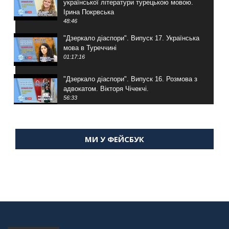
української літератури турецькою мовою.
Ірина Покрвська
48:46
"Дзеркало діаспори". Випуск 17. Українська
мова в Туреччині
01:17:16
"Дзеркало діаспори". Випуск 16. Розмова з
адвокатом. Вікторя Чічекчі.
56:33
"Дзеркало діаспори". Випуск 15. Антін
Мухарський про життя в Туреччині
МИ У ФЕЙСБУК
59:58
"Дзеркало діаспори". Випуск 14. Алія Усенова
про Володимира Мурського
56:36
"Дзеркало діаспори". Випуск 13. МУШ в
Туреччині. Наталія Караджа
54:24