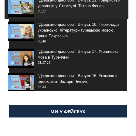
"Дзеркало діаспори". Випуск 19. Товариство
українців у Стамбулі. Тетяна Фецан
35:17
"Дзеркало діаспори". Випуск 18. Переклади
української літератури турецькою мовою.
Ірина Покрвська
48:46
"Дзеркало діаспори". Випуск 17. Українська
мова в Туреччині
01:17:16
"Дзеркало діаспори". Випуск 16. Розмова з
адвокатом. Вікторя Чічекчі.
56:33
"Дзеркало діаспори". Випуск 15. Антін
Мухарський про життя в Туреччині
МИ У ФЕЙСБУК
59:58
"Дзеркало діаспори". Випуск 14. Алія Усенова
про Володимира Мурського
56:36