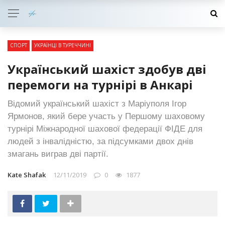
СПОРТ
УКРАЇНЦІ В ТУРЕЧЧИНІ
Український шахіст здобув дві
перемоги на турнірі в Анкарі
Відомий український шахіст з Маріуполя Ігор
Ярмонов, який бере участь у Першому шаховому
турнірі Міжнародної шахової федерації ФІДЕ для
людей з інвалідністю, за підсумками двох днів
змагань виграв дві партії.
Kate Shafak
12/11/2019
0
1877