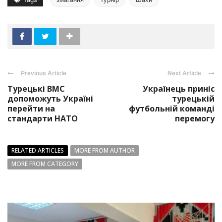
Previous Article
Next Article
Турецькі ВМС
Українець приніс
допоможуть Україні
турецькій
перейти на
футбольній команді
стандарти НАТО
перемогу
RELATED ARTICLES
MORE FROM AUTHOR
MORE FROM CATEGORY