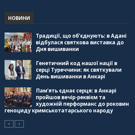
"Дзеркало діаспори". Випуск 5. Благополуччя
в українсько-турецьких сім'ях
01:23:59
НОВИНИ
"Дзеркало діаспори". Випуск 4. Координаційна
Традиції, що об’єднують: в Адані
рада українських громад Туреччини
56:20
відбулася святкова виставка до
Дня вишиванки
"Дзеркало діаспори". Випуск 3. Вища освіта:
Туреччина VS. Україна
Генетичний код нашої нації в
59:38
серці Туреччини: як святкували
День вишиванки в Анкарі
"Дзеркало діаспори", Випуск 2, Як вивчити
турецьку мову: нюанси та поради
57:18
Пам’ять єднає серця: в Анкарі
пройшов вечір-реквієм та
"Дзеркало діаспори". Випуск 1. Про створення
художній перформанс до роковин
порталу "Укр-Айна"
геноциду кримськотатарського народу
39:41