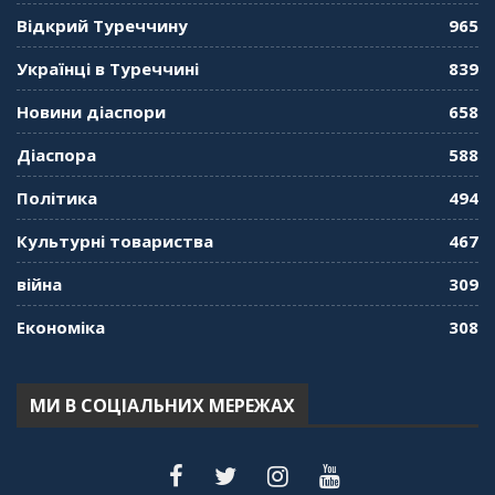
01:08:34
Відкрий Туреччину
965
"Дзеркало діаспори". Випуск 10. Тонкощі та
Українці в Туреччині
839
лайфхаки туризму в умовах COVID-19
01:01:59
Новини діаспори
658
"Дзеркало діаспори". Випуск 9. День
Діаспора
588
кримськотатарського прапора. Феріде Шахін
57:24
Політика
494
Культурні товариства
467
"Дзеркало діаспори". Випуск 8. Розмова з
Послом
01:17:05
війна
309
Економіка
308
"Дзеркало діаспори". Випуск 7. Історія
україгської піаністки в Туреччині (Мирослава
Терещук Шентюрк)
55:18
МИ В СОЦІАЛЬНИХ МЕРЕЖАХ
"Дзеркало діаспори". Випуск 6. Можливості
для вивчення української мови в Туреччині
44:30