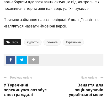
вогнеборцям вдалося взяти ситуацію під контроль, як
посилився вітер та звів нанівець усі їхні зусилля.
Причини займання наразі невідомі. У поліції навіть не
квапляться назвати ймовірні версії.
Tags
курорти
пожежа
Туреччина
Previous Article
Next Article
У Туреччині
Заняття для
перекинувся автобус:
поціновувачів
є постраждалі
української мови