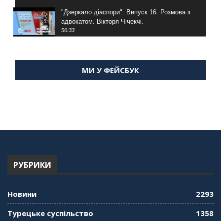
"Дзеркало діаспори". Випуск 16. Розмова з
адвокатом. Вікторя Чічекчі.
56:33
"Дзеркало діаспори". Випуск 15. Антін
Мухарський про життя в Туреччині
МИ У ФЕЙСБУК
59:58
"Дзеркало діаспори". Випуск 14. Алія Усенова
про Володимира Мурського
56:36
"Дзеркало діаспори". Випуск 13. МУШ в
Туреччині. Наталія Караджа
54:24
РУБРИКИ
"Дзеркало діаспори". Випуск 12. Запитай
консула. Борис Ясинський
58:41
Новини
2293
"Дзеркало діаспори". Випуск 11. Олександр
Турецьке суспільство
1358
Середа