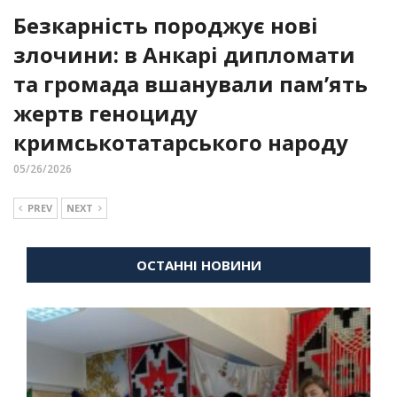
Безкарність породжує нові
злочини: в Анкарі дипломати
та громада вшанували пам’ять
жертв геноциду
кримськотатарського народу
05/26/2026
PREV
NEXT
ОСТАННІ НОВИНИ
ВІЙНА
ДІАСПОРА
КУЛЬТУРНІ ТОВАРИСТВА
НОВИНИ
ДІАСПОРИ
ВІЙНА
ВІЙНА
ДІАСПОРА
ДІАСПОРА
ПОДІЇ СПІЛКИ
КУЛЬТУРНІ ТОВАРИСТВА
КУЛЬТУРНІ ТОВАРИСТВА
ПОЛІТИКА
УКРАЇНЦІ В
ПОДІЇ СПІЛКИ
НОВИНИ
ВІЙНА
ДІАСПОРА
КУЛЬТУРНІ ТОВАРИСТВА
НОВИНИ