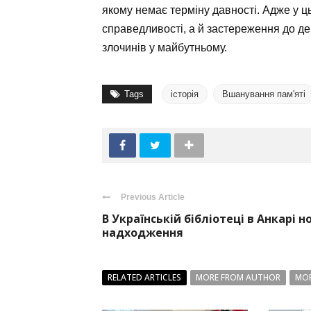
якому немає терміну давності. Адже у ц
справедливості, а й застереження до де
злочинів у майбутньому.
Tags
історія
Вшанування пам'яті
Previous Article
В Українській бібліотеці в Анкарі н
надходження
RELATED ARTICLES
MORE FROM AUTHOR
MOR