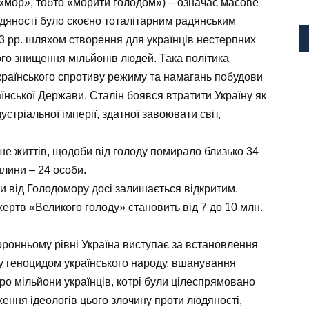
 «мор», тобто «морити голодом») – означає масове
дяності було скоєно тоталітарним радянським
3 рр. шляхом створення для українців нестерпних
го знищення мільйонів людей. Така політика
українського спротиву режиму та намагань побудови
аїнської Держави. Сталін боявся втратити Україну як
устріальної імперії, здатної завоювати світ,
ьше життів, щодоби від голоду помирало близько 34
лини – 24 особи.
ни від Голодомору досі залишається відкритим.
 жертв «Великого голоду» становить від 7 до 10 млн.
торонньому рівні Україна виступає за встановлення
у геноцидом українського народу, вшанування
о мільйони українців, котрі були цілеспрямовано
ення ідеологів цього злочину проти людяності,