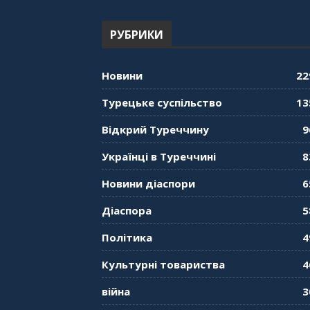
РУБРИКИ
Новини
22
Турецьке суспільство
13
Відкрий Туреччину
9
Українці в Туреччині
8
Новини діаспори
6
Діаспора
5
Політика
4
Культурні товариства
4
війна
3