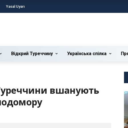
Yasal Uyarı
Відкрий Туреччину
Українська cпілка
Пр
 Туреччини вшанують
лодомору