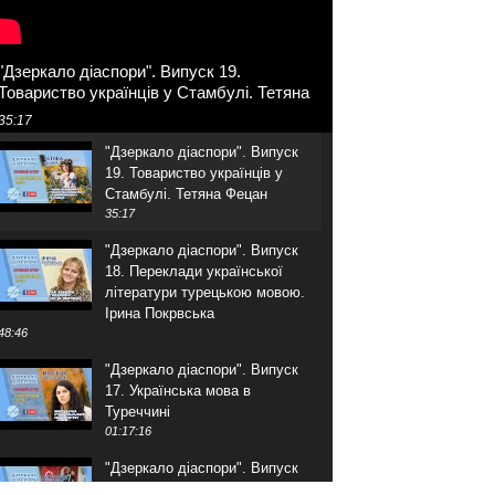
"Дзеркало діаспори". Випуск 19.
Товариство українців у Стамбулі. Тетяна
Фецан
35:17
"Дзеркало діаспори". Випуск
19. Товариство українців у
Стамбулі. Тетяна Фецан
35:17
"Дзеркало діаспори". Випуск
18. Переклади української
літератури турецькою мовою.
Ірина Покрвська
48:46
"Дзеркало діаспори". Випуск
17. Українська мова в
Туреччині
01:17:16
"Дзеркало діаспори". Випуск
16. Розмова з адвокатом.