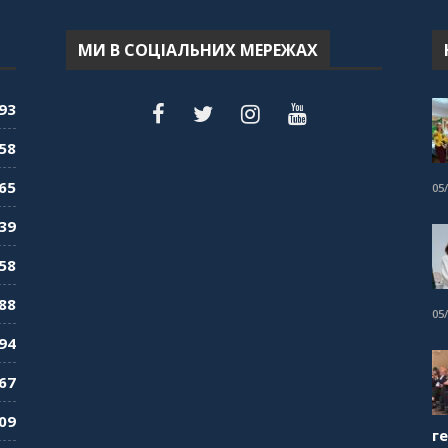
МИ В СОЦІАЛЬНИХ МЕРЕЖАХ
93
58
65
05
39
58
88
05
94
67
09
г