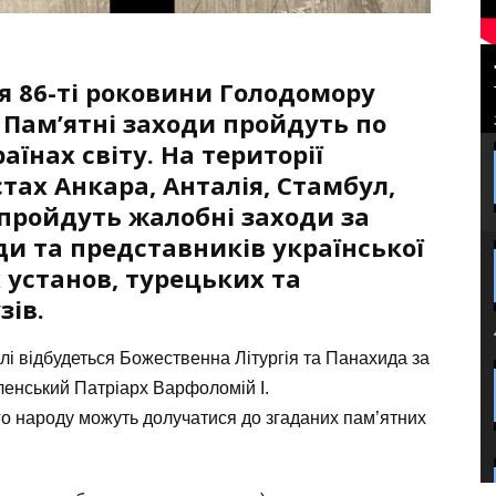
я 86-ті роковини Голодомору
. Пам’ятні заходи пройдуть по
раїнах світу. На території
тах Анкара, Анталія, Стамбул,
 пройдуть жалобні заходи за
ди та представників української
 установ, турецьких та
зів.
лі відбудеться Божественна Літургія та Панахида за
енський Патріарх Варфоломій І.
кого народу можуть долучатися до згаданих пам’ятних