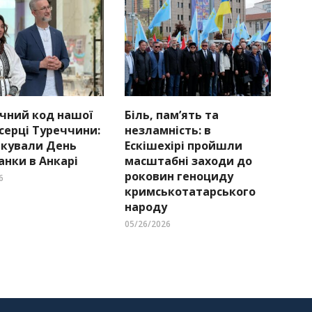
чний код нашої
Біль, пам’ять та
 серці Туреччини:
незламність: в
ткували День
Ескішехірі пройшли
нки в Анкарі
масштабні заходи до
роковин геноциду
6
кримськотатарського
народу
05/26/2026