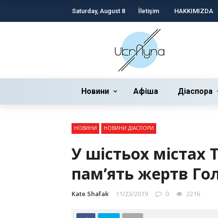
Saturday, August 8
İletişim
HAKKIMIZDA
Новини
Афіша
Діаспора
НОВИНИ
НОВИНИ ДІАСПОРИ
У шістьох містах
пам’ять жертв Го
Kate Shafak
11/23/2019
0
2216