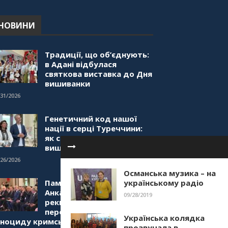
"Дзеркало діаспори". Випуск
1. Про створення порталу
"Укр-Айна"
НОВИНИ
39:41
Традиції, що об’єднують:
в Адані відбулася
святкова виставка до Дня
вишиванки
/31/2026
Генетичний код нашої
нації в серці Туреччини:
як святкували День
вишиванки в Анкарі
/26/2026
Османська музика – на
українському радіо
Пам’ять єднає серця: в
Анкарі пройшов вечір-
09/28/2019
реквієм та художній
перформанс до роковин
Українська колядка
еноциду кримськотатарського
прозвучала в