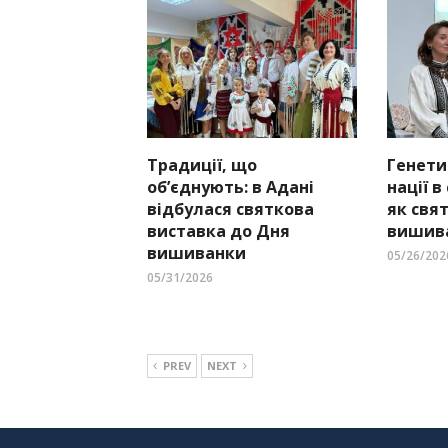
Традиції, що
Генети
об’єднують: в Адані
нації в
відбулася святкова
як свя
виставка до Дня
вишива
вишиванки
05/26/202
05/31/2026
PREV
NEXT