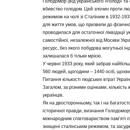
Голодомор (від українського «голод» та
вбивство голодом. Цей злочин проти лю
режимом на чолі зі Сталіним в 1932-193
для життя умов, що призвели до фізично
проводилася для остаточної ліквідації 
самостійної, незалежної від Москви Укр
ресурс, без якого побудова могутньої інд
залишалася б тільки мрією.
У червні 1933 року, який забрав найбіл
560 людей, щогодини – 1440 осіб, щохви
Питання кількості людських втрат Украї
Загалом, за різними оцінками, кількість
українців.
Як на двосторонньому, так і на багатос
історичної правди, визнання Голодомор
міжнародним співтовариством пам’яті пр
знищені сталінським режимом, та засудж