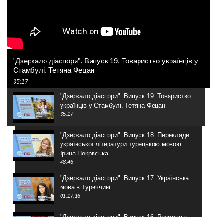
"Дзеркало діаспори". Випуск 19. Товариство українців у
Стамбулі. Тетяна Фецан
35:17
"Дзеркало діаспори". Випуск 19. Товариство
українців у Стамбулі. Тетяна Фецан
35:17
"Дзеркало діаспори". Випуск 18. Переклади
української літератури турецькою мовою.
Ірина Покрвська
48:46
"Дзеркало діаспори". Випуск 17. Українська
мова в Туреччині
01:17:16
"Дзеркало діаспори". Випуск 16. Розмова з