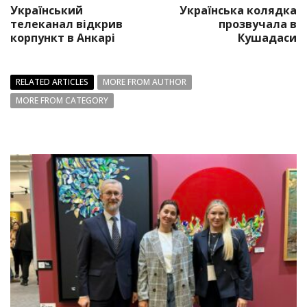
Український
Українська колядка
телеканал відкрив
прозвучала в
корпункт в Анкарі
Кушадаси
RELATED ARTICLES
MORE FROM AUTHOR
MORE FROM CATEGORY