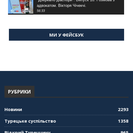
адвокатом. Вікторя Чічекчі.
56:33
"Дзеркало діаспори". Випуск 15. Антін
Мухарський про життя в Туреччині
МИ У ФЕЙСБУК
59:58
"Дзеркало діаспори". Випуск 14. Алія Усенова
про Володимира Мурського
56:36
"Дзеркало діаспори". Випуск 13. МУШ в
Туреччині. Наталія Караджа
54:24
РУБРИКИ
"Дзеркало діаспори". Випуск 12. Запитай
консула. Борис Ясинський
58:41
Новини
2293
"Дзеркало діаспори". Випуск 11. Олександр
Турецьке суспільство
1358
Середа
01:08:34
Відкрий Туреччину
965