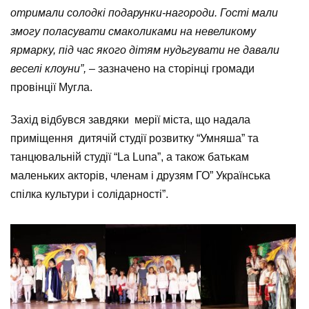
отримали солодкі подарунки-нагороди. Гості мали
змогу поласувати смаколиками на невеликому
ярмарку, під час якого дітям нудьгувати не давали
веселі клоуни”, –
зазначено на сторінці громади
провінції Мугла.
Захід відбувся завдяки мерії міста, що надала
приміщення дитячій студії розвитку “Умняша” та
танцювальній студії “La Luna”, а також батькам
маленьких акторів, членам і друзям ГО” Українська
спілка культури і солідарності”.