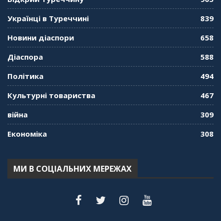
"Дзеркало діаспори". Випуск 10. Тонкощі та
Українці в Туреччині
839
лайфхаки туризму в умовах COVID-19
01:01:59
Новини діаспори
658
"Дзеркало діаспори". Випуск 9. День
Діаспора
588
кримськотатарського прапора. Феріде Шахін
57:24
Політика
494
Культурні товариства
467
"Дзеркало діаспори". Випуск 8. Розмова з
Послом
01:17:05
війна
309
Економіка
308
"Дзеркало діаспори". Випуск 7. Історія
україгської піаністки в Туреччині (Мирослава
Терещук Шентюрк)
55:18
МИ В СОЦІАЛЬНИХ МЕРЕЖАХ
"Дзеркало діаспори". Випуск 6. Можливості
для вивчення української мови в Туреччині
44:30
"Дзеркало діаспори". Випуск 5. Благополуччя