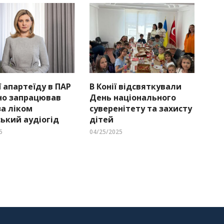
ї апартеїду в ПАР
В Конії відсвяткували
но запрацював
День національного
за ліком
суверенітету та захисту
ський аудіогід
дітей
5
04/25/2025