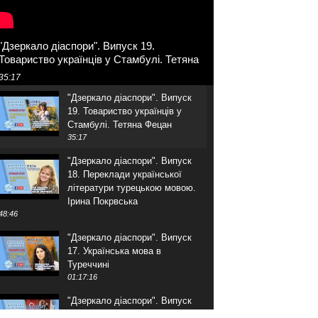
"Дзеркало діаспори". Випуск 19.
Товариство українців у Стамбулі. Тетяна
Фецан
35:17
"Дзеркало діаспори". Випуск
19. Товариство українців у
Стамбулі. Тетяна Фецан
35:17
"Дзеркало діаспори". Випуск
18. Переклади української
літератури турецькою мовою.
Ірина Покрвська
48:46
"Дзеркало діаспори". Випуск
17. Українська мова в
Туреччині
01:17:16
"Дзеркало діаспори". Випуск
16. Розмова з адвокатом.