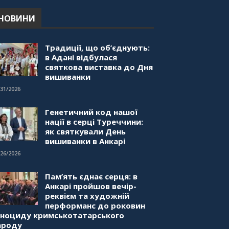
6. Можливості для вивчення
української мови в Туреччині
НОВИНИ
44:30
"Дзеркало діаспори". Випуск
Традиції, що об’єднують:
5. Благополуччя в
в Адані відбулася
українсько-турецьких сім'ях
святкова виставка до Дня
01:23:59
вишиванки
"Дзеркало діаспори". Випуск
/31/2026
4. Координаційна рада
українських громад
Генетичний код нашої
Туреччини
нації в серці Туреччини:
56:20
як святкували День
вишиванки в Анкарі
"Дзеркало діаспори". Випуск
3. Вища освіта: Туреччина
/26/2026
VS. Україна
59:38
Пам’ять єднає серця: в
Анкарі пройшов вечір-
"Дзеркало діаспори", Випуск
реквієм та художній
2, Як вивчити турецьку мову:
перформанс до роковин
нюанси та поради
еноциду кримськотатарського
57:18
ароду