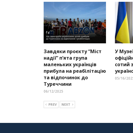
Завдяки проєкту “Міст
У Музе
надії” п’ята група
офіцій
маленьких українців
сотий 
прибула на реабілітацію
україн
та відпочинок до
05/16/202
Туреччини
06/12/2025
PREV
NEXT