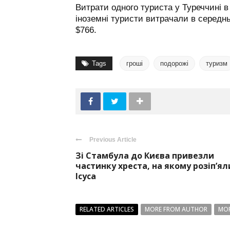
Витрати одного туриста у Туреччині 
іноземні туристи витрачали в середнь
$766.
Tags
гроші
подорожі
туризм
Previous Article
Зі Стамбула до Києва привезли
частинку хреста, на якому розіп’ял
Ісуса
RELATED ARTICLES
MORE FROM AUTHOR
MOR