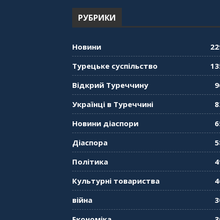
РУБРИКИ
Новини
22
Турецьке суспільство
13
Відкрий Туреччину
9
Українці в Туреччині
8
Новини діаспори
6
Діаспора
5
Політика
4
Культурні товариства
4
війна
3
Економіка
3