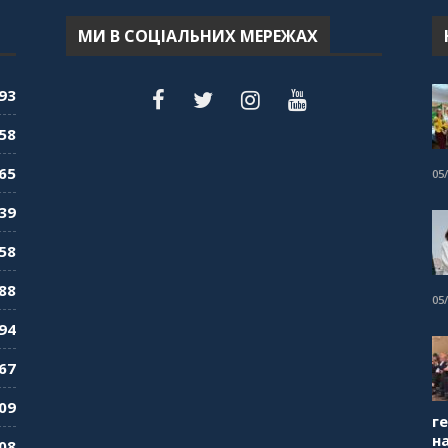
МИ В СОЦІАЛЬНИХ МЕРЕЖАХ
93
58
65
05
39
58
88
05
94
67
09
г
н
08