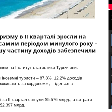
изму в II кварталі зросли на
м самим періодом минулого року –
ьшу частину доходів забезпечили
ням на Інститут статистики Туреччини.
 іноземні туристи – 87,8%. 12,2% доходів
роживають за кордоном» , – ідеться в
 за II квартал сягнули $5,576 млрд., а витрати
$2,397 млрд.