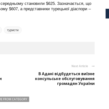
в середньому становили $625. Зазначається, що
ому $607, а представники турецької діаспори –
туристи
Next Article
В Адані відбудеться виїзне
и
консульське обслуговування
громадян України
E FROM CATEGORY