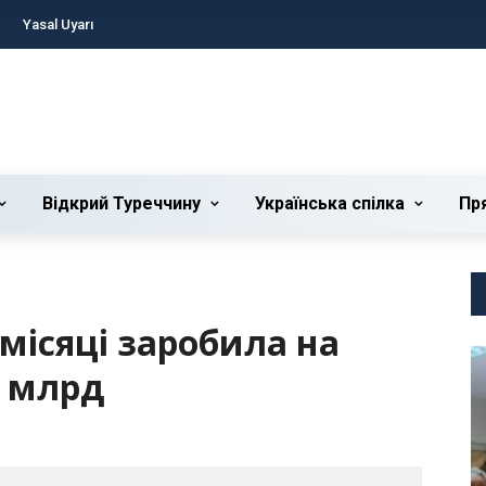
Yasal Uyarı
Відкрий Туреччину
Українська cпілка
Пр
місяці заробила на
8 млрд