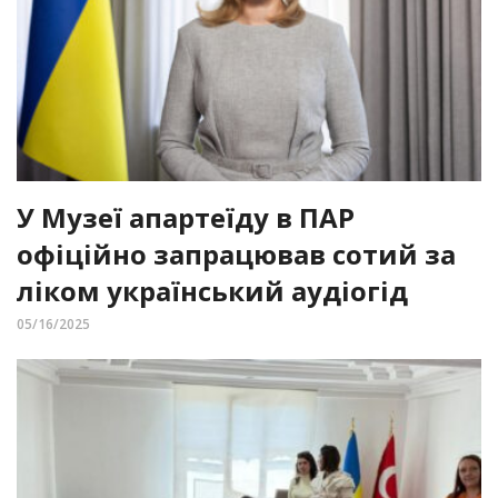
У Музеї апартеїду в ПАР
офіційно запрацював сотий за
ліком український аудіогід
05/16/2025