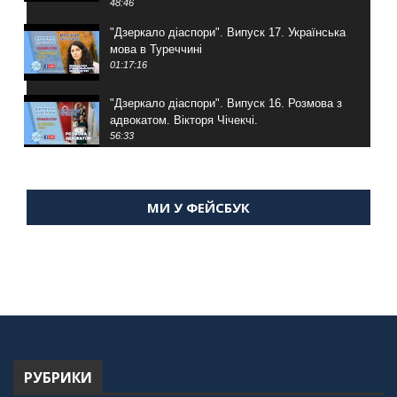
48:46
"Дзеркало діаспори". Випуск 17. Українська
мова в Туреччині
01:17:16
"Дзеркало діаспори". Випуск 16. Розмова з
адвокатом. Вікторя Чічекчі.
56:33
"Дзеркало діаспори". Випуск 15. Антін
Мухарський про життя в Туреччині
МИ У ФЕЙСБУК
59:58
"Дзеркало діаспори". Випуск 14. Алія Усенова
про Володимира Мурського
56:36
"Дзеркало діаспори". Випуск 13. МУШ в
Туреччині. Наталія Караджа
54:24
РУБРИКИ
"Дзеркало діаспори". Випуск 12. Запитай