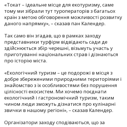
«Токат – ідеальне місце для екотуризму, саме
тому ми зібрали тут туроператорів з багатьох
країн з метою обговорення можливості розвитку
даного напрямку», – сказав пан Календер.
Так само він згадав, що в рамках заходу
представники турфірм відвідають сади де
здійснюється збір черешні, візьмуть участь у
приготуванні національних страв і дізнаються
про історію міста.
«Екологічний туризм – це подорожі в місця з
добре збереженими природними територіями і
знайомство з їх особливостями без порушення
цілісності екосистем. Ми хочемо поєднати
екологічний і гастрономічний туризм, таким
чином люди зможуть дізнатися про кулінарні
звички в нашому регіоні», – сказав Календер.
Організатори заходу сподіваються, що за