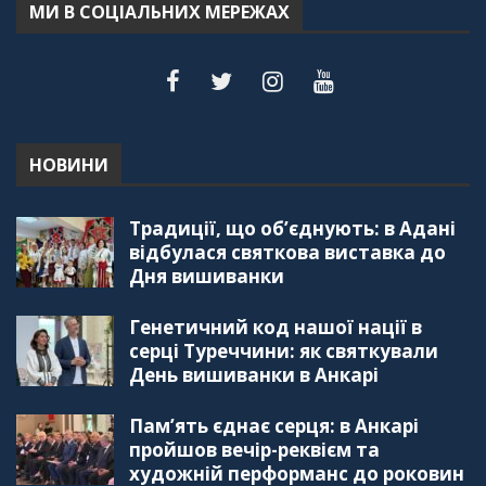
МИ В СОЦІАЛЬНИХ МЕРЕЖАХ
"Дзеркало діаспори". Випуск 6. Можливості
для вивчення української мови в Туреччині
44:30
"Дзеркало діаспори". Випуск 5. Благополуччя
в українсько-турецьких сім'ях
01:23:59
НОВИНИ
"Дзеркало діаспори". Випуск 4. Координаційна
Традиції, що об’єднують: в Адані
рада українських громад Туреччини
56:20
відбулася святкова виставка до
Дня вишиванки
"Дзеркало діаспори". Випуск 3. Вища освіта:
Туреччина VS. Україна
Генетичний код нашої нації в
59:38
серці Туреччини: як святкували
День вишиванки в Анкарі
"Дзеркало діаспори", Випуск 2, Як вивчити
турецьку мову: нюанси та поради
57:18
Пам’ять єднає серця: в Анкарі
пройшов вечір-реквієм та
"Дзеркало діаспори". Випуск 1. Про створення
художній перформанс до роковин