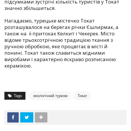
підсумками зустрічі кількість туристів у Токат
значно збільшиться.
Нагадаємо, турецьке містечко Токат
розташувалося на берегах річки Єшлирмак, а
також на її притоках Келкит і Чекерек. Місто
відоме трьохсотрічною традицією ткання з
ручною обробкою, яке процвітає в місті й
понині. Токат також славиться мідними
виробами і характерно яскраво розписаною
керамікою.
Tags
екологічний туризм
Токат