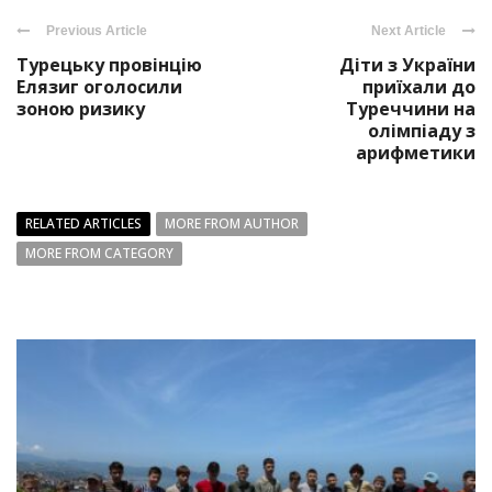
Previous Article
Next Article
Турецьку провінцію
Діти з України
Елязиг оголосили
приїхали до
зоною ризику
Туреччини на
олімпіаду з
арифметики
RELATED ARTICLES
MORE FROM AUTHOR
MORE FROM CATEGORY