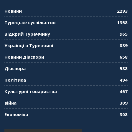
консула. Борис Ясинський
58:41
Новини
2293
"Дзеркало діаспори". Випуск 11. Олександр
Турецьке суспільство
1358
Середа
01:08:34
Відкрий Туреччину
965
"Дзеркало діаспори". Випуск 10. Тонкощі та
Українці в Туреччині
839
лайфхаки туризму в умовах COVID-19
01:01:59
Новини діаспори
658
"Дзеркало діаспори". Випуск 9. День
Діаспора
588
кримськотатарського прапора. Феріде Шахін
57:24
Політика
494
Культурні товариства
467
"Дзеркало діаспори". Випуск 8. Розмова з
Послом
01:17:05
війна
309
Економіка
308
"Дзеркало діаспори". Випуск 7. Історія
україгської піаністки в Туреччині (Мирослава
Терещук Шентюрк)
55:18