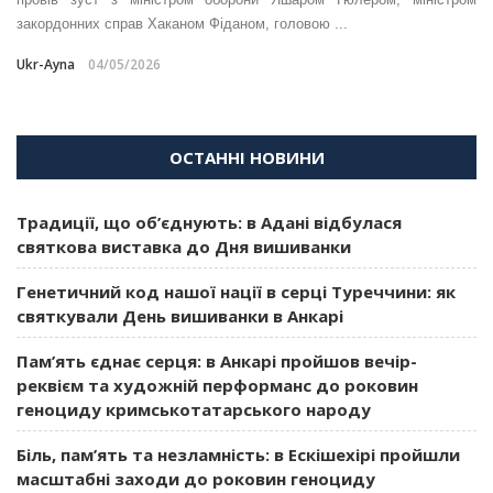
закордонних справ Хаканом Фіданом, головою ...
Ukr-Ayna
04/05/2026
ОСТАННІ НОВИНИ
Традиції, що об’єднують: в Адані відбулася
святкова виставка до Дня вишиванки
Генетичний код нашої нації в серці Туреччини: як
святкували День вишиванки в Анкарі
Пам’ять єднає серця: в Анкарі пройшов вечір-
реквієм та художній перформанс до роковин
геноциду кримськотатарського народу
Біль, пам’ять та незламність: в Ескішехірі пройшли
масштабні заходи до роковин геноциду