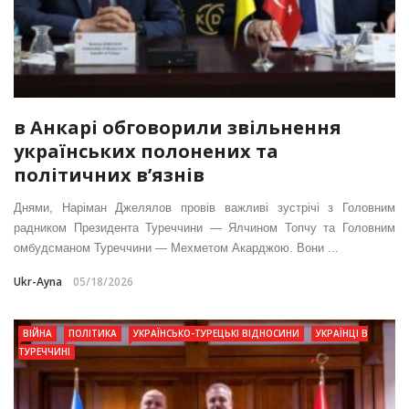
в Анкарі обговорили звільнення
українських полонених та
політичних в’язнів
Днями, Наріман Джелялов провів важливі зустрічі з Головним
радником Президента Туреччини — Ялчином Топчу та Головним
омбудсманом Туреччини — Мехметом Акарджою. Вони ...
Ukr-Ayna
05/18/2026
ВІЙНА
ПОЛІТИКА
УКРАЇНСЬКО-ТУРЕЦЬКІ ВІДНОСИНИ
УКРАЇНЦІ В
ТУРЕЧЧИНІ