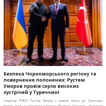
Безпека Чорноморського регіону та
повернення полонених: Рустем
Умєров провів серію високих
зустрічей у Туреччині
Секретар РНБО Рустем Умєров у рамках візиту до Туреччини
провів зуст з міністром оборони Яшаром Гюлером, міністром