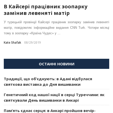
В Кайсері працівник зоопарку
замінив левеняті матір
У турецькій провінції Кайсері працівник зоопарку замінив левеняті
матір, повідомляє інформаційне видання CNN Turk. Чотири місяці
тому в зоопарку «Країна Чудес» у ...
Kate Shafak
08/29/2019
ОСТАННІ НОВИНИ
Традиції, що об’єднують: в Адані відбулася
святкова виставка до Дня вишиванки
Генетичний код нашої нації в серці Туреччини: як
святкували День вишиванки в Анкарі
Пам’ять єднає серця: в Анкарі пройшов вечір-