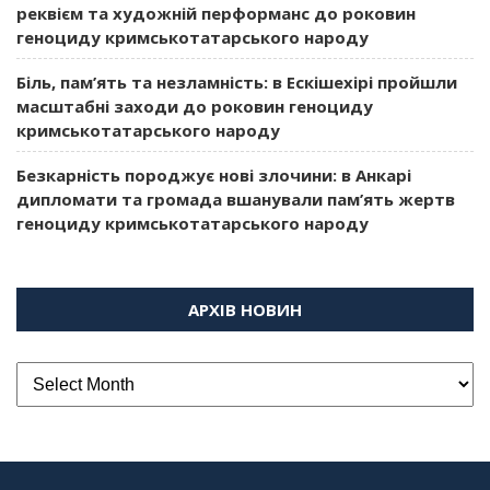
реквієм та художній перформанс до роковин
геноциду кримськотатарського народу
Біль, пам’ять та незламність: в Ескішехірі пройшли
масштабні заходи до роковин геноциду
кримськотатарського народу
Безкарність породжує нові злочини: в Анкарі
дипломати та громада вшанували пам’ять жертв
геноциду кримськотатарського народу
АРХІВ НОВИН