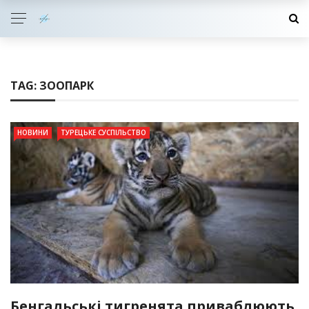
TAG:
ЗООПАРК
НОВИНИ
ТУРЕЦЬКЕ СУСПІЛЬСТВО
Бенгальські тигренята приваблюють