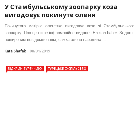
У Стамбульському зоопарку коза
вигодовує покинуте оленя
Покинутого матір’ю оленятка вигодовує коза зі Стамбульського
зоопарку. Про це пише інформаційне видання En son haber. Згідно з
поширеним повідомленням, самка оленя народила ...
Kate Shafak
08/31/2019
ВІДКРИЙ ТУРЕЧЧИНУ
ТУРЕЦЬКЕ СУСПІЛЬСТВО