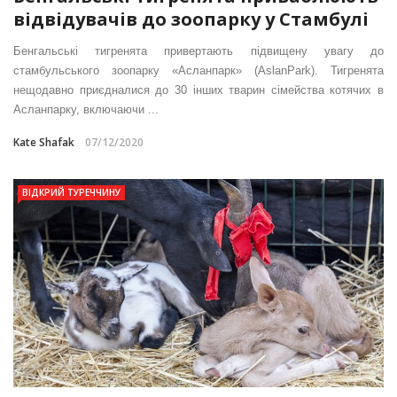
відвідувачів до зоопарку у Стамбулі
Бенгальські тигренята привертають підвищену увагу до
стамбульського зоопарку «Асланпарк» (AslanPark). Тигренята
нещодавно приєдналися до 30 інших тварин сімейства котячих в
Асланпарку, включаючи ...
Kate Shafak
07/12/2020
ВІДКРИЙ ТУРЕЧЧИНУ