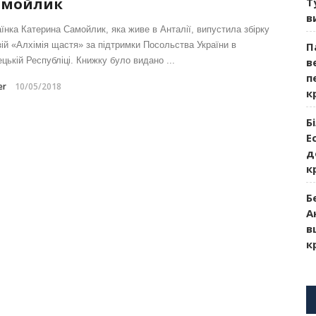
амойлик
Т
в
аїнка Катерина Самойлик, яка живе в Анталії, випустила збірку
зій «Алхімія щастя» за підтримки Посольства України в
П
цькій Республіці. Книжку було видано ...
в
п
er
10/05/2018
к
Б
Е
д
к
Б
А
в
к