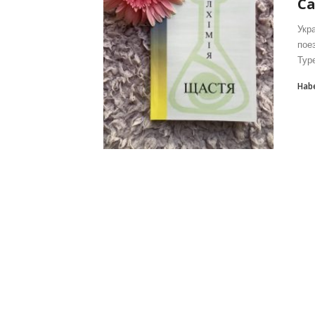
С
Укр
пое
Туре
Hab