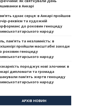
уреччини: як святкували День
ишиванки в Анкарі
ам’ять єднає серця: в Анкарі пройшов
ечір-реквієм та художній
ерформанс до роковин геноциду
римськотатарського народу
іль, пам’ять та незламність: в
скішехірі пройшли масштабні заходи
о роковин геноциду
римськотатарського народу
езкарність породжує нові злочини: в
нкарі дипломати та громада
шанували пам’ять жертв геноциду
римськотатарського народу
АРХІВ НОВИН