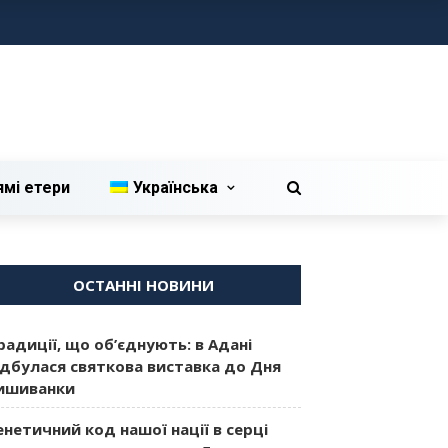
ямі етери
Українська
ОСТАННІ НОВИНИ
радиції, що об’єднують: в Адані
ідбулася святкова виставка до Дня
ишиванки
енетичний код нашої нації в серці