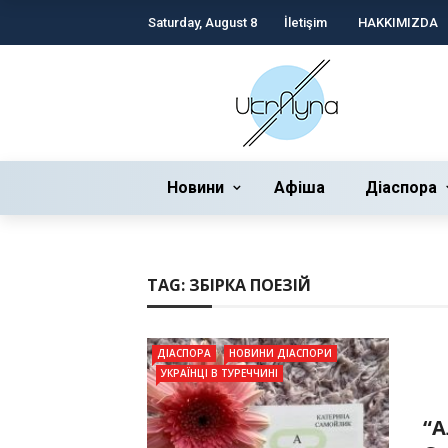
Saturday, August 8
İletişim
HAKKIMIZDA
Новини
Афіша
Діаспора
TAG:
ЗБІРКA ПОЕЗІЙ
ДІАСПОРА
НОВИНИ ДІАСПОРИ
УКРАЇНЦІ В ТУРЕЧЧИНІ
“А