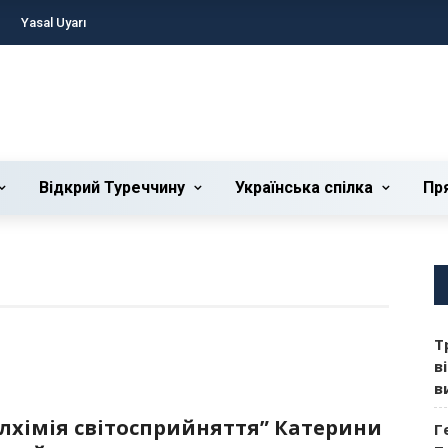
Yasal Uyarı
Відкрий Туреччину
Українська cпілка
Пр
Т
в
в
лхімія світосприйняття” Катерини
Г