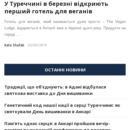
У Туреччині в березні відкриють
перший готель для веганів
Готель для веганів, який називається дуже просто – The Vegan
Lodge, відкриється в Анталії вже в березні цього року. Продукти на
городі ...
Kate Shafak
02/09/2019
ОСТАННІ НОВИНИ
Традиції, що об’єднують: в Адані відбулася
святкова виставка до Дня вишиванки
Генетичний код нашої нації в серці Туреччини: як
святкували День вишиванки в Анкарі
Пам’ять єднає серця: в Анкарі пройшов вечір-
реквієм та художній перформанс до роковин