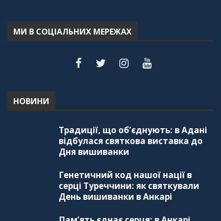
МИ В СОЦІАЛЬНИХ МЕРЕЖАХ
НОВИНИ
Традиції, що об’єднують: в Адані
відбулася святкова виставка до
Дня вишиванки
Генетичний код нашої нації в
серці Туреччини: як святкували
День вишиванки в Анкарі
Пам’ять єднає серця: в Анкарі