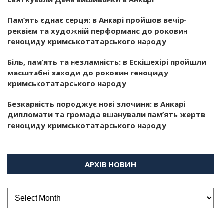
Пам’ять єднає серця: в Анкарі пройшов вечір-
реквієм та художній перформанс до роковин
геноциду кримськотатарського народу
Біль, пам’ять та незламність: в Ескішехірі пройшли
масштабні заходи до роковин геноциду
кримськотатарського народу
Безкарність породжує нові злочини: в Анкарі
дипломати та громада вшанували пам’ять жертв
геноциду кримськотатарського народу
АРХІВ НОВИН