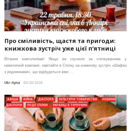
Про сміливість, щастя та пригоди:
книжкова зустріч уже цієї п’ятниці
Вітання книголюбам! Якщо ви скучили за спілкуванням у
невеличкій компанії, завітайте в Спілку на книжкову зустріч «Шафки
з родзинками», що відбудеться вже ...
Ukr-Ayna
05/20/2026
АФІША
ВІЙНА
ДІАСПОРА
КУЛЬТУРНІ ТОВАРИСТВА
НОВИНИ
ДІАСПОРИ
ПОДІЇ СПІЛКИ
УКРАЇНЦІ В ТУРЕЧЧИНІ