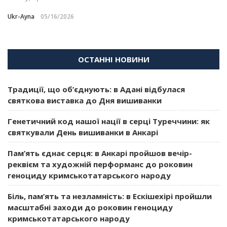
Ukr-Ayna
05/16/2026
ОСТАННІ НОВИНИ
Традиції, що об’єднують: в Адані відбулася
святкова виставка до Дня вишиванки
Генетичний код нашої нації в серці Туреччини: як
святкували День вишиванки в Анкарі
Пам’ять єднає серця: в Анкарі пройшов вечір-
реквієм та художній перформанс до роковин
геноциду кримськотатарського народу
Біль, пам’ять та незламність: в Ескішехірі пройшли
масштабні заходи до роковин геноциду
кримськотатарського народу