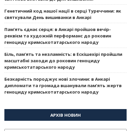
Генетичний код нашої нації в серці Туреччини: як
святкували День вишиванки в Анкарі
Пам’ять єднає серця: в Анкарі пройшов вечір-
реквієм та художній перформанс до роковин
геноциду кримськотатарського народу
Біль, пам’ять та незламність: в Ескішехірі пройшли
масштабні заходи до роковин геноциду
кримськотатарського народу
Безкарність породжує нові злочини: в Анкарі
дипломати та громада вшанували пам’ять жертв
геноциду кримськотатарського народу
АРХІВ НОВИН