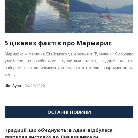
5 цікавих фактів про Мармарис
Мармарис – перлина Егейського узбережжя в Туреччині. Особливо
улюблене європейськими туристами місто, відоме довгою
набережною з величезним різноманіттям готелів, апартаментів та
віл ...
Ukr-Ayna
06/20/2020
ОСТАННІ НОВИНИ
Традиції, що об’єднують: в Адані відбулася
святкова виставка до Дня вишиванки