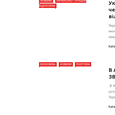
НОВИНИ
УКРАЇНСЬКО-ТУРЕЦЬКІ
Ук
ВІДНОСИНИ
че
ві
Укр
екон
пред
Kat
ЕКОНОМІКА
НОВИНИ
ПОЛІТИКА
В 
ЗВ
В А
укл
Укр
Kat