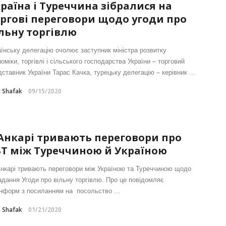
раїна і Туреччина зібралися на
ргові переговори щодо угоди про
льну торгівлю
аїнську делегацію очолює заступник міністра розвитку
оміки, торгівлі і сільського господарства України – торговий
ставник України Тарас Качка, турецьку делегацію – керівник ...
e Shafak
09/15/2020
Анкарі тривають переговори про
Т між Туреччиною й Україною
нкарі тривають переговори між Україною та Туреччиною щодо
адання Угоди про вільну торгівлю. Про це повідомляє
інформ з посиланням на посольство ...
e Shafak
01/21/2020