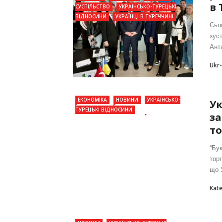
в 
СУСПІЛЬСТВО
УКРАЇНСЬКО-ТУРЕЦЬКІ
ВІДНОСИНИ
УКРАЇНЦІ В ТУРЕЧЧИНІ
Сьо
зуст
Анта
Ukr
ЕКОНОМІКА
НОВИНИ
УКРАЇНСЬКО-
Ук
ТУРЕЦЬКІ ВІДНОСИНИ
за
то
“Бу
тор
що 
Kat