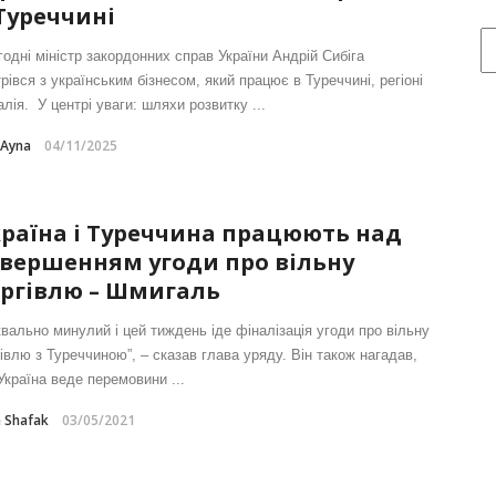
Туреччині
годні міністр закордонних справ України Андрій Сибіга
рівся з українським бізнесом, який працює в Туреччині, регіоні
лія. У центрі уваги: шляхи розвитку ...
-Ayna
04/11/2025
раїна і Туреччина працюють над
вершенням угоди про вільну
ргівлю – Шмигаль
квально минулий і цей тиждень іде фіналізація угоди про вільну
гівлю з Туреччиною”, – сказав глава уряду. Він також нагадав,
Україна веде перемовини ...
e Shafak
03/05/2021