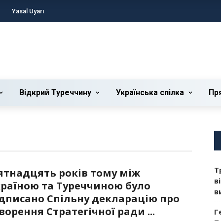
Yasal Uyarı
Відкрий Туреччину
Українська cпілка
Пр
Т
ятнадцять років тому між
в
раїною та Туреччиною було
в
дписано Спільну декларацію про
ворення Стратегічної ради ...
Г