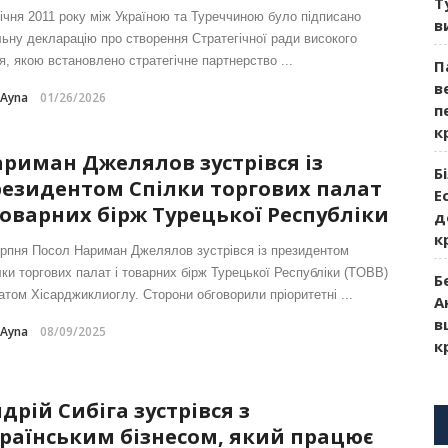
Т
січня 2011 року між Україною та Туреччиною було підписано
в
льну декларацію про створення Стратегічної ради високого
я, якою встановлено стратегічне партнерство ...
П
в
-Ayna
01/26/2026
п
к
риман Джелялов зустрівся із
Б
езидентом Спілки торгових палат
Е
товарних бірж Турецької Республіки
д
к
ерпня Посол Нариман Джелялов зустрівся із президентом
лки торгових палат і товарних бірж Турецької Республіки (TOBB)
Б
атом Хісарджиклиоглу. Сторони обговорили пріоритетні ...
А
в
-Ayna
08/09/2025
к
дрій Сибіга зустрівся з
раїнським бізнесом, який працює