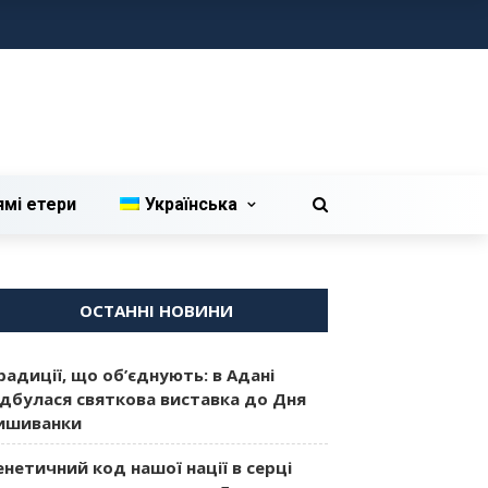
ямі етери
Українська
ОСТАННІ НОВИНИ
радиції, що об’єднують: в Адані
ідбулася святкова виставка до Дня
ишиванки
енетичний код нашої нації в серці