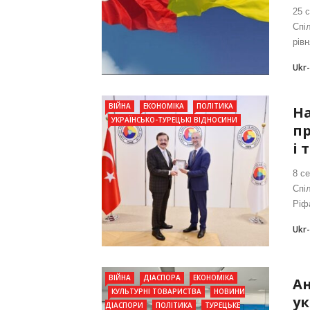
25 
Спі
рівн
Ukr
ВІЙНА
ЕКОНОМІКА
ПОЛІТИКА
На
УКРАЇНСЬКО-ТУРЕЦЬКІ ВІДНОСИНИ
пр
і 
8 с
Спі
Ріф
Ukr
ВІЙНА
ДІАСПОРА
ЕКОНОМІКА
Ан
КУЛЬТУРНІ ТОВАРИСТВА
НОВИНИ
ук
ДІАСПОРИ
ПОЛІТИКА
ТУРЕЦЬКЕ