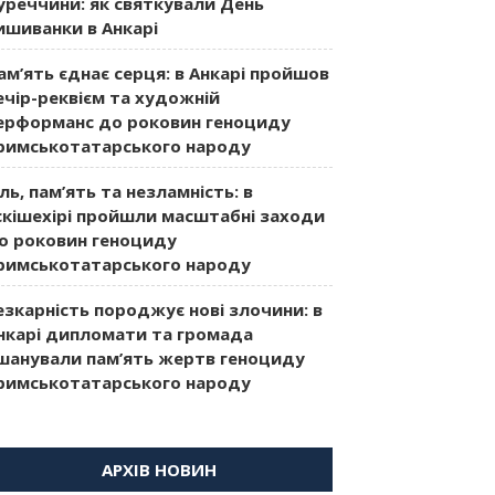
уреччини: як святкували День
ишиванки в Анкарі
ам’ять єднає серця: в Анкарі пройшов
ечір-реквієм та художній
ерформанс до роковин геноциду
римськотатарського народу
іль, пам’ять та незламність: в
скішехірі пройшли масштабні заходи
о роковин геноциду
римськотатарського народу
езкарність породжує нові злочини: в
нкарі дипломати та громада
шанували пам’ять жертв геноциду
римськотатарського народу
АРХІВ НОВИН