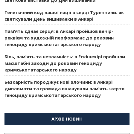
Генетичний код нашої нації в серці Туреччини: як
святкували День вишиванки в Анкарі
Пам’ять єднає серця: в Анкарі пройшов вечір-
реквієм та художній перформанс до роковин
геноциду кримськотатарського народу
Біль, пам’ять та незламність: в Ескішехірі пройшли
масштабні заходи до роковин геноциду
кримськотатарського народу
Безкарність породжує нові злочини: в Анкарі
дипломати та громада вшанували пам’ять жертв
геноциду кримськотатарського народу
АРХІВ НОВИН