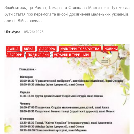
Знайомтесь, це Роман, Тамара та Станіслав Мартинюки. Тут могла
бути стаття про перемоги та високі досягнення маленьких українців,
але ні. Війна внесла ...
Ukr-Ayna
05/26/2025
АФІША
ВІЙНА
ДІАСПОРА
КУЛЬТУРНІ ТОВАРИСТВА
НОВИНИ
ДІАСПОРИ
ПОДІЇ СПІЛКИ
УКРАЇНЦІ В ТУРЕЧЧИНІ