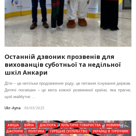
Останній дзвоник прозвенів для
вихованців суботньої та недільної
шкіл Анкари
Діти – це нетільки продовження роду, це питання існування держав.
Дитячі посмішки – це мета кожної розвиненої країни, яка прагне,
щоб майбутнє ...
Ukr-Ayna
06/03/2025
АФІША
ВІЙНА
ДІАСПОРА
КУЛЬТУРНІ ТОВАРИСТВА
НОВИНИ
ДІАСПОРИ
ПОЛІТИКА
ТУРЕЦЬКЕ СУСПІЛЬСТВО
УКРАЇНЦІ В ТУРЕЧЧИНІ