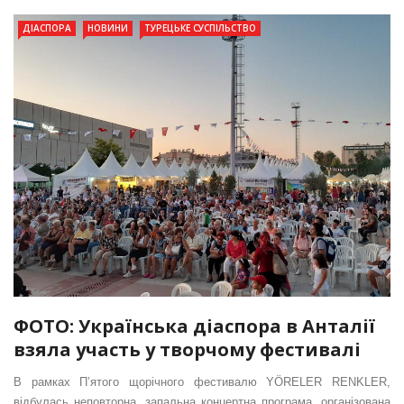
ДІАСПОРА
НОВИНИ
ТУРЕЦЬКЕ СУСПІЛЬСТВО
ФОТО: Українська діаспора в Анталії
взяла участь у творчому фестивалі
В рамках П’ятого щорічного фестивалю YÖRELER RENKLER,
відбулась неповторна, запальна концертна програма, організована