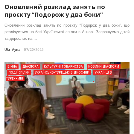
Оновлений розклад занять по
проєкту “Подорож у два боки”
Оновлений розклад занять по проєкту “Подорож у два боки”, що
реалізується на базі Української спілки в Анкарі. Запрошуємо дітей
та дорослих на ...
Ukr-Ayna
07/20/2025
ВІЙНА
ДІАСПОРА
КУЛЬТУРНІ ТОВАРИСТВА
НОВИНИ ДІАСПОРИ
ПОДІЇ СПІЛКИ
УКРАЇНСЬКО-ТУРЕЦЬКІ ВІДНОСИНИ
УКРАЇНЦІ В
ТУРЕЧЧИНІ