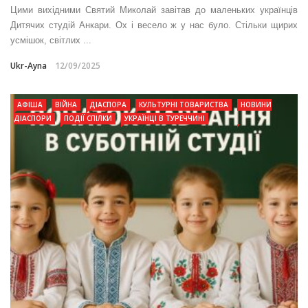
Цими вихідними Святий Миколай завітав до маленьких українців
Дитячих студій Анкари. Ох і весело ж у нас було. Стільки щирих
усмішок, світлих ...
Ukr-Ayna
12/09/2025
АФІША
ВІЙНА
ДІАСПОРА
КУЛЬТУРНІ ТОВАРИСТВА
НОВИНИ
ДІАСПОРИ
ПОДІЇ СПІЛКИ
УКРАЇНЦІ В ТУРЕЧЧИНІ