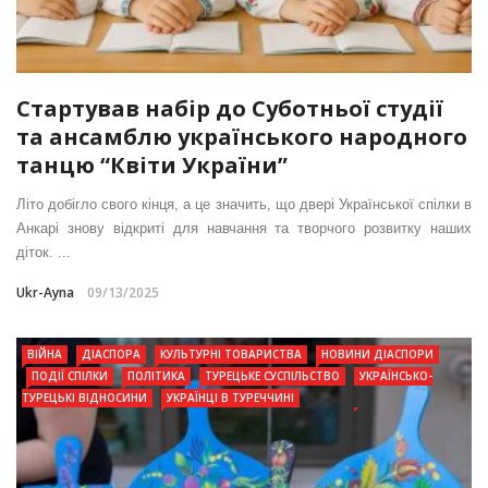
Стартував набір до Суботньої студії
та ансамблю українського народного
танцю “Квіти України”
Літо добігло свого кінця, а це значить, що двері Української спілки в
Анкарі знову відкриті для навчання та творчого розвитку наших
діток. ...
Ukr-Ayna
09/13/2025
ВІЙНА
ДІАСПОРА
КУЛЬТУРНІ ТОВАРИСТВА
НОВИНИ ДІАСПОРИ
ПОДІЇ СПІЛКИ
ПОЛІТИКА
ТУРЕЦЬКЕ СУСПІЛЬСТВО
УКРАЇНСЬКО-
ТУРЕЦЬКІ ВІДНОСИНИ
УКРАЇНЦІ В ТУРЕЧЧИНІ