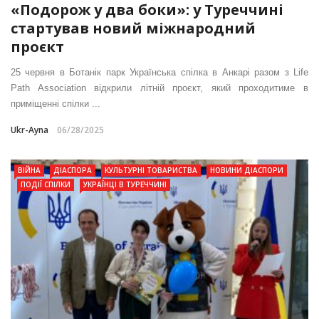
«Подорож у два боки»: у Туреччині
стартував новий міжнародний
проєкт
25 червня в Ботанік парк Українська спілка в Анкарі разом з Life
Path Association відкрили літній проєкт, який проходитиме в
приміщенні спілки ...
Ukr-Ayna
06/28/2025
ВІЙНА
ДІАСПОРА
КУЛЬТУРНІ ТОВАРИСТВА
НОВИНИ ДІАСПОРИ
ПОДІЇ СПІЛКИ
УКРАЇНЦІ В ТУРЕЧЧИНІ