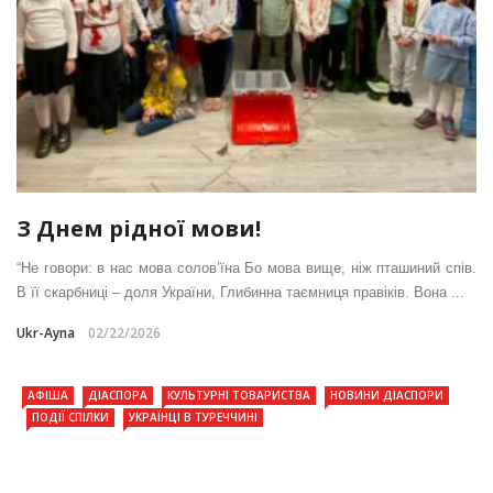
З Днем рідної мови!
“Не говори: в нас мова солов’їна Бо мова вище, ніж пташиний спів.
В її скарбниці – доля України, Глибинна таємниця правіків. Вона ...
Ukr-Ayna
02/22/2026
АФІША
ДІАСПОРА
КУЛЬТУРНІ ТОВАРИСТВА
НОВИНИ ДІАСПОРИ
ПОДІЇ СПІЛКИ
УКРАЇНЦІ В ТУРЕЧЧИНІ