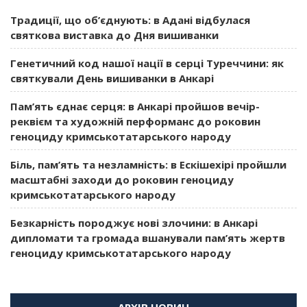
Традиції, що об’єднують: в Адані відбулася
святкова виставка до Дня вишиванки
Генетичний код нашої нації в серці Туреччини: як
святкували День вишиванки в Анкарі
Пам’ять єднає серця: в Анкарі пройшов вечір-
реквієм та художній перформанс до роковин
геноциду кримськотатарського народу
Біль, пам’ять та незламність: в Ескішехірі пройшли
масштабні заходи до роковин геноциду
кримськотатарського народу
Безкарність породжує нові злочини: в Анкарі
дипломати та громада вшанували пам’ять жертв
геноциду кримськотатарського народу