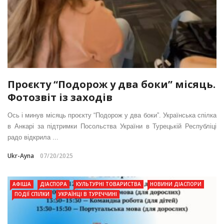
Проєкту “Подорож у два боки” місяць.
Фотозвіт із заходів
Ось і минув місяць проєкту “Подорож у два боки”. Українська спілка
в Анкарі за підтримки Посольства України в Турецькій Республіці
радо відкрила ...
Ukr-Ayna
07/20/2025
АФІША
ДІАСПОРА
КУЛЬТУРНІ ТОВАРИСТВА
НОВИНИ ДІАСПОРИ
ПОДІЇ СПІЛКИ
УКРАЇНЦІ В ТУРЕЧЧИНІ