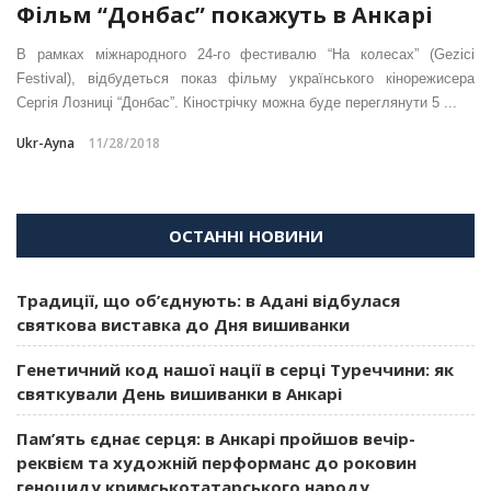
Фільм “Донбас” покажуть в Анкарі
В рамках міжнародного 24-го фестивалю “На колесах” (Gezici
Festival), відбудеться показ фільму українського кінорежисера
Сергія Лозниці “Донбас”. Кінострічку можна буде переглянути 5 ...
Ukr-Ayna
11/28/2018
ОСТАННІ НОВИНИ
Традиції, що об’єднують: в Адані відбулася
святкова виставка до Дня вишиванки
Генетичний код нашої нації в серці Туреччини: як
святкували День вишиванки в Анкарі
Пам’ять єднає серця: в Анкарі пройшов вечір-
реквієм та художній перформанс до роковин
геноциду кримськотатарського народу