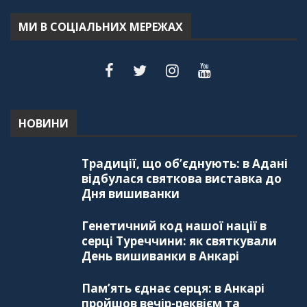
МИ В СОЦІАЛЬНИХ МЕРЕЖАХ
НОВИНИ
Традиції, що об’єднують: в Адані
відбулася святкова виставка до
Дня вишиванки
Генетичний код нашої нації в
серці Туреччини: як святкували
День вишиванки в Анкарі
Пам’ять єднає серця: в Анкарі
пройшов вечір-реквієм та