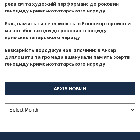
реквієм та художній перформанс до роковин
геноциду кримськотатарського народу
Біль, пам’ять та незламність: в Ескішехірі пройшли
масштабні заходи до роковин геноциду
кримськотатарського народу
Безкарність породжує нові злочини: в Анкарі
дипломати та громада вшанували пам’ять жертв
геноциду кримськотатарського народу
АРХІВ НОВИН