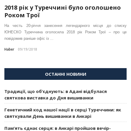
2018 рік у Туреччині було оголошено
Роком Трої
На честь 20-річчя занесення легендарного місця до списку
ЮНЕСКО Туреччина оголосила 2018 рік Роком Трої – про це
повідомив раніше офіс із ...
Haber
09/19/2018
ОСТАННІ НОВИНИ
Традиції, що об’єднують: в Адані відбулася
святкова виставка до Дня вишиванки
Генетичний код нашої нації в серці Туреччини: як
святкували День вишиванки в Анкарі
Пам’ять єднає серця: в Анкарі пройшов вечір-