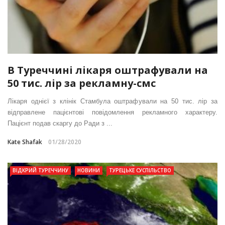
В Туреччині лікаря оштрафували на
50 тис. лір за рекламну-смс
Лікаря однієї з клінік Стамбула оштрафували на 50 тис. лір за
відправлене пацієнтові повідомлення рекламного характеру.
Пацієнт подав скаргу до Ради з ...
Kate Shafak
01/28/2020
ВІДКРИЙ ТУРЕЧЧИНУ
НОВИНИ
ТУРЕЦЬКЕ СУСПІЛЬСТВО