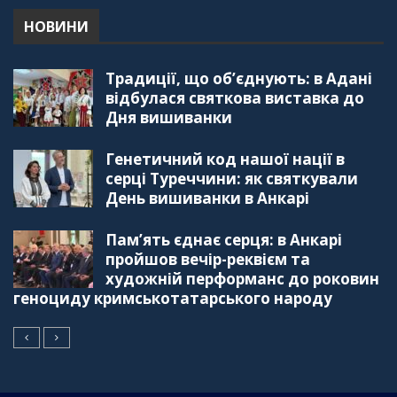
НОВИНИ
Традиції, що об’єднують: в Адані
відбулася святкова виставка до
Дня вишиванки
Генетичний код нашої нації в
серці Туреччини: як святкували
День вишиванки в Анкарі
Пам’ять єднає серця: в Анкарі
пройшов вечір-реквієм та
художній перформанс до роковин
геноциду кримськотатарського народу