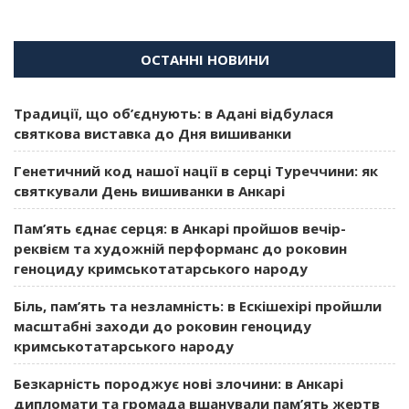
ОСТАННІ НОВИНИ
Традиції, що об’єднують: в Адані відбулася
святкова виставка до Дня вишиванки
Генетичний код нашої нації в серці Туреччини: як
святкували День вишиванки в Анкарі
Пам’ять єднає серця: в Анкарі пройшов вечір-
реквієм та художній перформанс до роковин
геноциду кримськотатарського народу
Біль, пам’ять та незламність: в Ескішехірі пройшли
масштабні заходи до роковин геноциду
кримськотатарського народу
Безкарність породжує нові злочини: в Анкарі
дипломати та громада вшанували пам’ять жертв