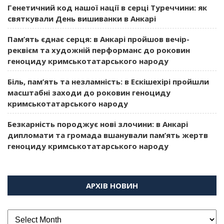
Генетичний код нашої нації в серці Туреччини: як
святкували День вишиванки в Анкарі
Пам’ять єднає серця: в Анкарі пройшов вечір-
реквієм та художній перформанс до роковин
геноциду кримськотатарського народу
Біль, пам’ять та незламність: в Ескішехірі пройшли
масштабні заходи до роковин геноциду
кримськотатарського народу
Безкарність породжує нові злочини: в Анкарі
дипломати та громада вшанували пам’ять жертв
геноциду кримськотатарського народу
АРХІВ НОВИН