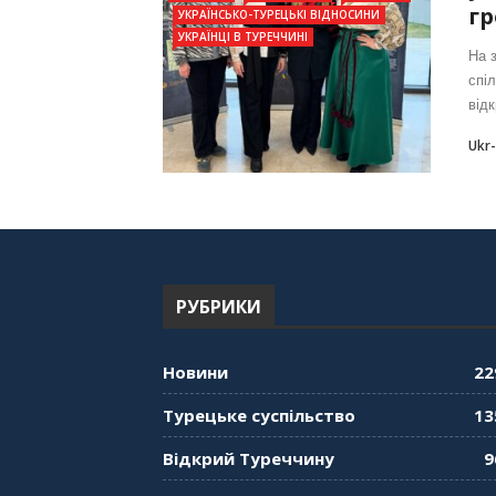
гр
УКРАЇНСЬКО-ТУРЕЦЬКІ ВІДНОСИНИ
УКРАЇНЦІ В ТУРЕЧЧИНІ
На 
спі
від
Ukr
РУБРИКИ
Новини
22
Турецьке суспільство
13
Відкрий Туреччину
9