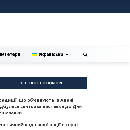
ямі етери
Українська
ОСТАННІ НОВИНИ
радиції, що об’єднують: в Адані
ідбулася святкова виставка до Дня
ишиванки
енетичний код нашої нації в серці