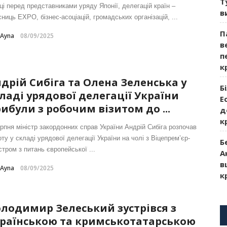
Т
ці перед представниками уряду Японії, делегацій країн –
в
ниць EXPO, бізнес-асоціацій, громадських організацій, ...
П
-Ayna
08/09/2025
в
п
к
дрій Сибіга та Олена Зеленська у
Б
ладі урядової делегації України
Е
ибули з робочим візитом до ...
д
к
ерпня міністр закордонних справ України Андрій Сибіга розпочав
ту у складі урядової делегації України на чолі з Віцепрем’єр-
Б
стром з питань європейської ...
А
в
-Ayna
08/09/2025
к
лодимир Зелеський зустрівся з
раїнською та кримськотатарською