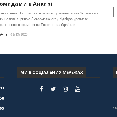
омадами в Анкарі
запрошення Посольства України в Туреччині актив Української
лки на чолі з Іриною Амбаркютюкоглу відвідав урочисте
криття нового приміщення Посольства України в ...
-Ayna
02/19/2025
МИ В СОЦІАЛЬНИХ МЕРЕЖАХ
93
58
65
05