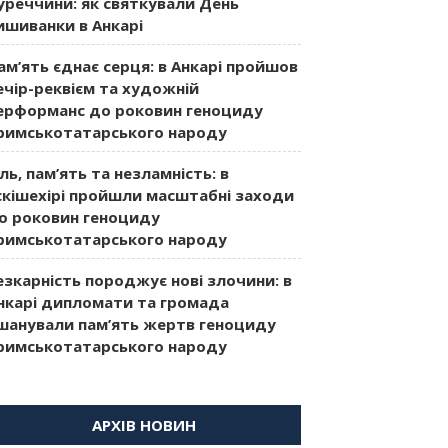
уреччини: як святкували День
ишиванки в Анкарі
ам’ять єднає серця: в Анкарі пройшов
ечір-реквієм та художній
ерформанс до роковин геноциду
римськотатарського народу
іль, пам’ять та незламність: в
скішехірі пройшли масштабні заходи
о роковин геноциду
римськотатарського народу
езкарність породжує нові злочини: в
нкарі дипломати та громада
шанували пам’ять жертв геноциду
римськотатарського народу
АРХІВ НОВИН