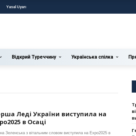
Yasal Uyarı
Відкрий Туреччину
Українська cпілка
Пр
Т
в
рша Леді України виступила на
в
po2025 в Осаці
Г
на Зеленська з вітальним словом виступила на Expo2025 в