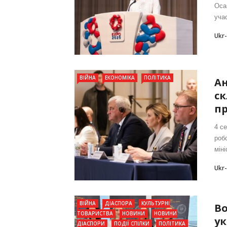
Оса
учас
Ukr
ВІЙНА
ЕКОНОМІКА
ПОЛІТИКА
Ан
ск
пр
4 с
робо
міні
Ukr
ВІЙНА
ДІАСПОРА
КУЛЬТУРНІ
Во
ТОВАРИСТВА
НОВИНИ
НОВИНИ
ук
ДІАСПОРИ
ПОДІЇ СПІЛКИ
ПОЛІТИКА