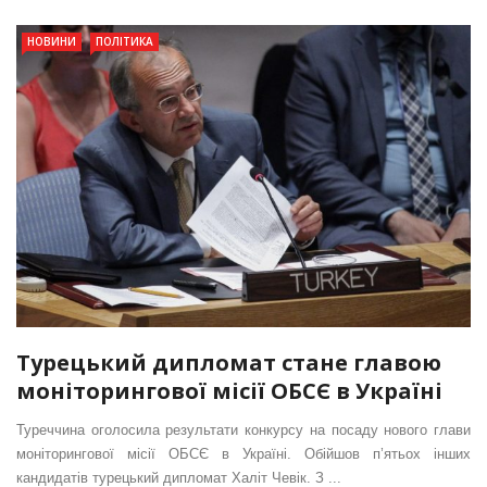
НОВИНИ
ПОЛІТИКА
Турецький дипломат стане главою
моніторингової місії ОБСЄ в Україні
Туреччина оголосила результати конкурсу на посаду нового глави
моніторингової місії ОБСЄ в Україні. Обійшов п’ятьох інших
кандидатів турецький дипломат Халіт Чевік. З ...