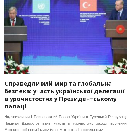
Справедливий мир та глобальна
безпека: участь української делегації
в урочистостях у Президентському
палаці
Надзвичайний і Повноважний Посол України в Турецькій Республіці
Наріман Джелялов взяв участь в урочистому заході вручення
Міжнародної премії миру імені Ататюрка Генеральному ...