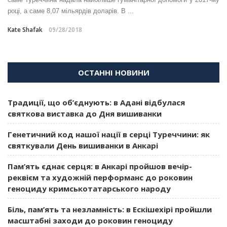
році, а саме 8,07 мільярдів доларів. В ...
Kate Shafak
09/28/2018
ОСТАННІ НОВИНИ
Традиції, що об’єднують: в Адані відбулася
святкова виставка до Дня вишиванки
Генетичний код нашої нації в серці Туреччини: як
святкували День вишиванки в Анкарі
Пам’ять єднає серця: в Анкарі пройшов вечір-
реквієм та художній перформанс до роковин
геноциду кримськотатарського народу
Біль, пам’ять та незламність: в Ескішехірі пройшли
масштабні заходи до роковин геноциду