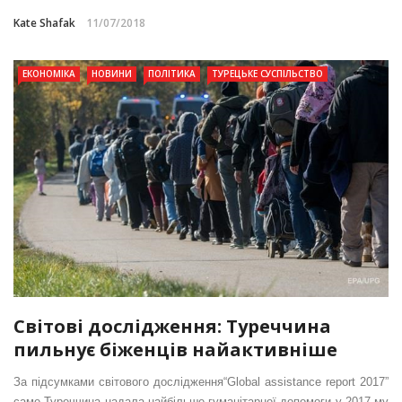
Kate Shafak
11/07/2018
ЕКОНОМІКА
НОВИНИ
ПОЛІТИКА
ТУРЕЦЬКЕ СУСПІЛЬСТВО
Світові дослідження: Туреччина
пильнує біженців найактивніше
За підсумками світового дослідження“Global assistance report 2017”
саме Туреччина надала найбільше гуманітарної допомоги у 2017-му