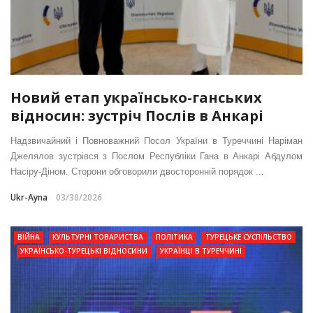
Новий етап українсько-ганських
відносин: зустріч Послів в Анкарі
Надзвичайний і Повноважний Посол України в Туреччині Наріман
Джелялов зустрівся з Послом Республіки Гана в Анкарі Абдулом
Насіру-Діном. Сторони обговорили двосторонній порядок ...
Ukr-Ayna
03/30/2026
ВІЙНА
КУЛЬТУРНІ ТОВАРИСТВА
ПОЛІТИКА
ТУРЕЦЬКЕ СУСПІЛЬСТВО
УКРАЇНСЬКО-ТУРЕЦЬКІ ВІДНОСИНИ
УКРАЇНЦІ В ТУРЕЧЧИНІ