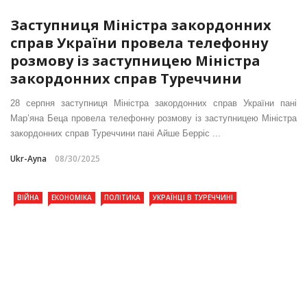
Заступниця Міністра закордонних
справ України провела телефонну
розмову із заступницею Міністра
закордонних справ Туреччини
28 серпня заступниця Міністра закордонних справ України пані
Мар’яна Беца провела телефонну розмову із заступницею Міністра
закордонних справ Туреччини пані Айше Берріс ...
Ukr-Ayna
08/30/2025
ВІЙНА
ЕКОНОМІКА
ПОЛІТИКА
УКРАЇНЦІ В ТУРЕЧЧИНІ