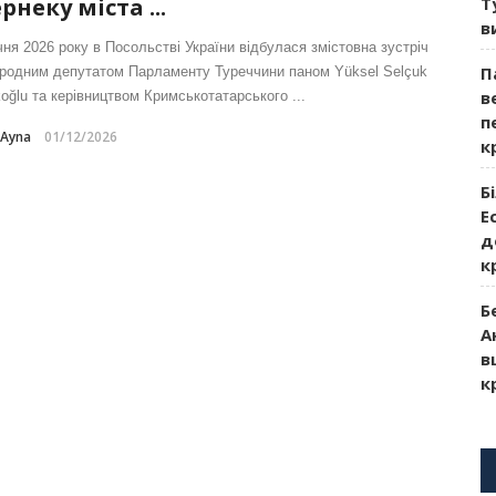
рнеку міста ...
Т
в
чня 2026 року в Посольстві України відбулася змістовна зустріч
П
ародним депутатом Парламенту Туреччини паном Yüksel Selçuk
в
koğlu та керівництвом Кримськотатарського ...
п
-Ayna
01/12/2026
к
Б
Е
д
к
Б
А
в
к