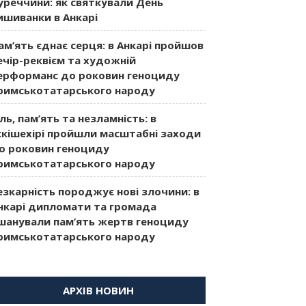
уреччини: як святкували День
ишиванки в Анкарі
ам’ять єднає серця: в Анкарі пройшов
ечір-реквієм та художній
ерформанс до роковин геноциду
римськотатарського народу
іль, пам’ять та незламність: в
скішехірі пройшли масштабні заходи
о роковин геноциду
римськотатарського народу
езкарність породжує нові злочини: в
нкарі дипломати та громада
шанували пам’ять жертв геноциду
римськотатарського народу
АРХІВ НОВИН