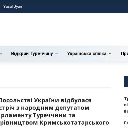
Yasal Uyarı
Відкрий Туреччину
Українська cпілка
Пр
Т
Посольстві України відбулася
в
стріч з народним депутатом
в
арламенту Туреччини та
ерівництвом Кримськотатарського
Г