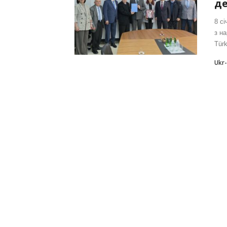
де
8 сі
з н
Tür
Ukr