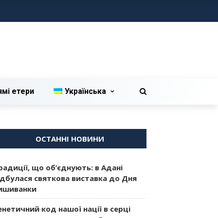
ямі етери
Українська
ОСТАННІ НОВИНИ
радиції, що об’єднують: в Адані
ідбулася святкова виставка до Дня
ишиванки
енетичний код нашої нації в серці