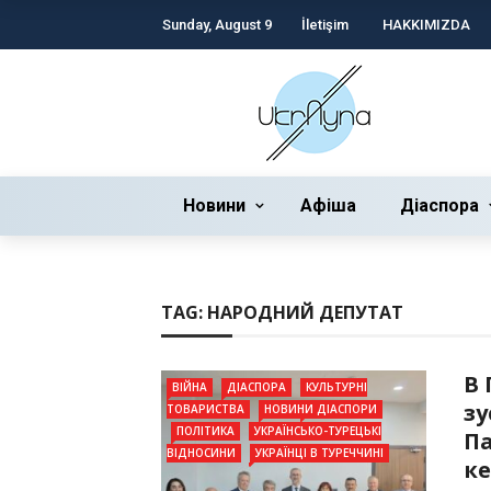
Sunday, August 9
İletişim
HAKKIMIZDA
Новини
Афіша
Діаспора
TAG:
НАРОДНИЙ ДЕПУТАТ
В 
ВІЙНА
ДІАСПОРА
КУЛЬТУРНІ
зу
ТОВАРИСТВА
НОВИНИ ДІАСПОРИ
ПОЛІТИКА
УКРАЇНСЬКО-ТУРЕЦЬКІ
П
ВІДНОСИНИ
УКРАЇНЦІ В ТУРЕЧЧИНІ
к