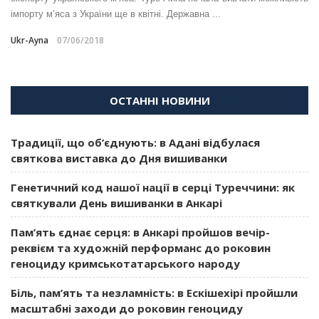
імпорту м’яса з України ще в квітні. Державна ...
Ukr-Ayna
07/06/2018
ОСТАННІ НОВИНИ
Традиції, що об’єднують: в Адані відбулася
святкова виставка до Дня вишиванки
Генетичний код нашої нації в серці Туреччини: як
святкували День вишиванки в Анкарі
Пам’ять єднає серця: в Анкарі пройшов вечір-
реквієм та художній перформанс до роковин
геноциду кримськотатарського народу
Біль, пам’ять та незламність: в Ескішехірі пройшли
масштабні заходи до роковин геноциду