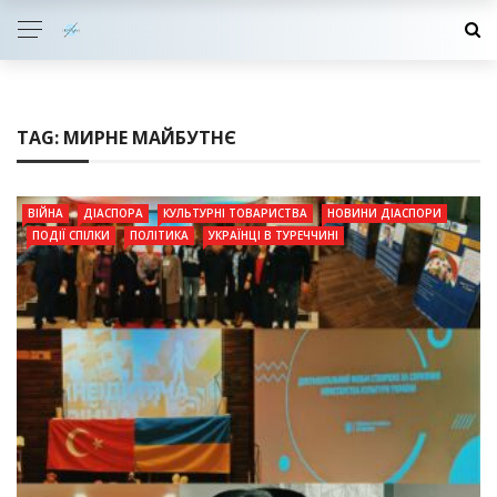
TAG:
МИРНЕ МАЙБУТНЄ
ВІЙНА
ДІАСПОРА
КУЛЬТУРНІ ТОВАРИСТВА
НОВИНИ ДІАСПОРИ
ПОДІЇ СПІЛКИ
ПОЛІТИКА
УКРАЇНЦІ В ТУРЕЧЧИНІ