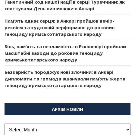
Генетичний код нашої нації в серці Туреччини: як
святкували День вишиванки в Анкарі
Пам’ять єднає серця: в Анкарі пройшов вечір-
реквієм та художній перформанс до роковин
геноциду кримськотатарського народу
Біль, пам’ять та незламність: в Ескішехірі пройшли
масштабні заходи до роковин геноциду
кримськотатарського народу
Безкарність породжує нові злочини: в Анкарі
дипломати та громада вшанували пам’ять жертв
геноциду кримськотатарського народу
АРХІВ НОВИН