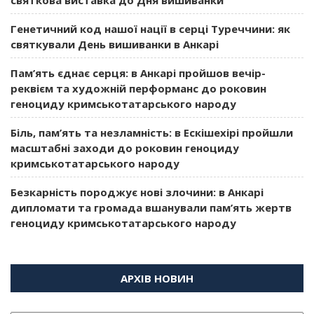
Генетичний код нашої нації в серці Туреччини: як
святкували День вишиванки в Анкарі
Пам’ять єднає серця: в Анкарі пройшов вечір-
реквієм та художній перформанс до роковин
геноциду кримськотатарського народу
Біль, пам’ять та незламність: в Ескішехірі пройшли
масштабні заходи до роковин геноциду
кримськотатарського народу
Безкарність породжує нові злочини: в Анкарі
дипломати та громада вшанували пам’ять жертв
геноциду кримськотатарського народу
АРХІВ НОВИН