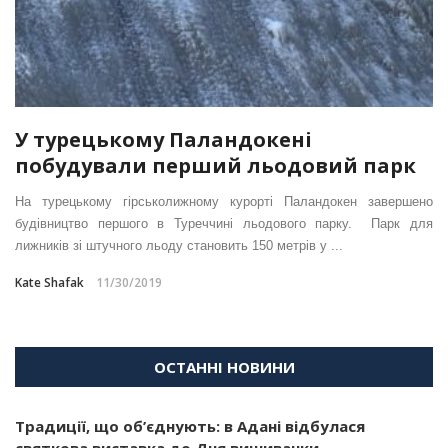
У турецькому Паландокені
побудували перший льодовий парк
На турецькому гірськолижному курорті Паландокен завершено
будівництво першого в Туреччині льодового парку. Парк для
лижників зі штучного льоду становить 150 метрів у ...
Kate Shafak
11/30/2019
ОСТАННІ НОВИНИ
Традиції, що об’єднують: в Адані відбулася
святкова виставка до Дня вишиванки