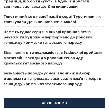
Традиції, що об’єднують: в Адані відбулася
святкова виставка до Дня вишиванки
Генетичний код нашої нації в серці Туреччини: як
святкували День вишиванки в Анкарі
Пам’ять єднає серця: в Анкарі пройшов вечір-
реквієм та художній перформанс до роковин
геноциду кримськотатарського народу
Біль, пам’ять та незламність: в Ескішехірі пройшли
масштабні заходи до роковин геноциду
кримськотатарського народу
Безкарність породжує нові злочини: в Анкарі
дипломати та громада вшанували пам’ять жертв
геноциду кримськотатарського народу
АРХІВ НОВИН