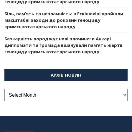
геноциду кримськотатарського народу
Біль, пам’ять та незламність: в Ескішехірі пройшли
масштабні заходи до роковин геноциду
кримськотатарського народу
Безкарність породжує нові злочини: в Анкарі
дипломати та громада вшанували пам’ять жертв
геноциду кримськотатарського народу
АРХІВ НОВИН