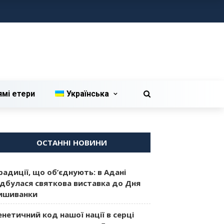
ямі етери
Українська
ОСТАННІ НОВИНИ
радиції, що об’єднують: в Адані
ідбулася святкова виставка до Дня
ишиванки
енетичний код нашої нації в серці