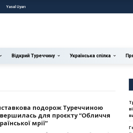
Yasal Uyarı
Відкрий Туреччину
Українська cпілка
Пр
Т
иставкова подорож Туреччиною
в
вершилась для проєкту “Обличчя
в
раїнської мрії”
Г