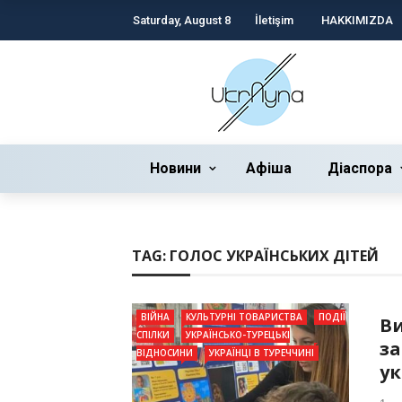
Saturday, August 8
İletişim
HAKKIMIZDA
Новини
Афіша
Діаспора
TAG:
ГОЛОС УКРАЇНСЬКИХ ДІТЕЙ
ВІЙНА
КУЛЬТУРНІ ТОВАРИСТВА
ПОДІЇ
В
СПІЛКИ
УКРАЇНСЬКО-ТУРЕЦЬКІ
за
ВІДНОСИНИ
УКРАЇНЦІ В ТУРЕЧЧИНІ
ук