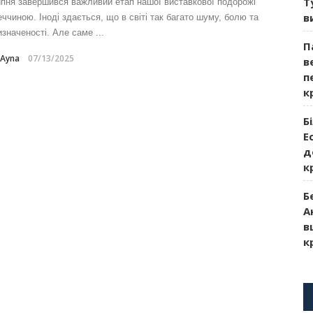
Т
ипня завершився важливий етап нашої виставкової подорожі
в
еччиною. Іноді здається, що в світі так багато шуму, болю та
значеності. Але саме ...
П
-Ayna
07/13/2025
в
п
к
Б
Е
д
к
Б
А
в
к