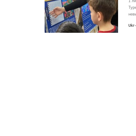
1 л
Тур
неви
Ukr