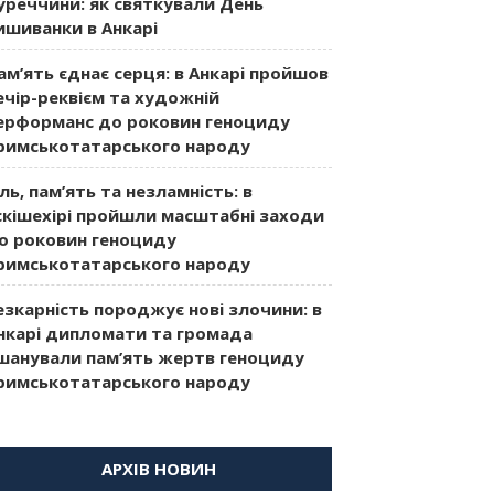
уреччини: як святкували День
ишиванки в Анкарі
ам’ять єднає серця: в Анкарі пройшов
ечір-реквієм та художній
ерформанс до роковин геноциду
римськотатарського народу
іль, пам’ять та незламність: в
скішехірі пройшли масштабні заходи
о роковин геноциду
римськотатарського народу
езкарність породжує нові злочини: в
нкарі дипломати та громада
шанували пам’ять жертв геноциду
римськотатарського народу
АРХІВ НОВИН