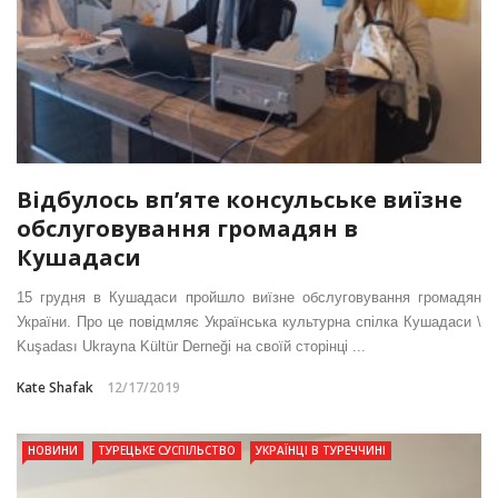
Відбулось вп’яте консульське виїзне
обслуговування громадян в
Кушадаси
15 грудня в Кушадаси пройшло виїзне обслуговування громадян
України. Про це повідмляє Українська культурна спілка Кушадаси \
Kuşadası Ukrayna Kültür Derneği на своїй сторінці ...
Kate Shafak
12/17/2019
НОВИНИ
ТУРЕЦЬКЕ СУСПІЛЬСТВО
УКРАЇНЦІ В ТУРЕЧЧИНІ