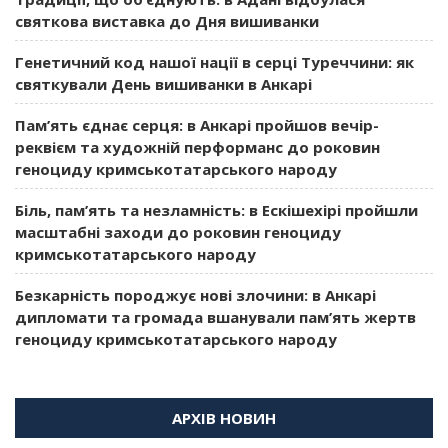
святкова виставка до Дня вишиванки
Генетичний код нашої нації в серці Туреччини: як
святкували День вишиванки в Анкарі
Пам’ять єднає серця: в Анкарі пройшов вечір-
реквієм та художній перформанс до роковин
геноциду кримськотатарського народу
Біль, пам’ять та незламність: в Ескішехірі пройшли
масштабні заходи до роковин геноциду
кримськотатарського народу
Безкарність породжує нові злочини: в Анкарі
дипломати та громада вшанували пам’ять жертв
геноциду кримськотатарського народу
АРХІВ НОВИН