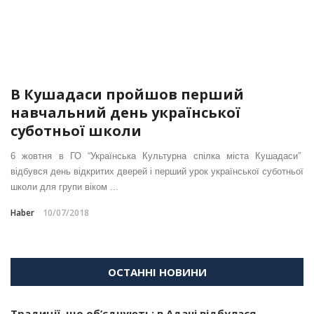
В Кушадаси пройшов перший
навчальний день української
суботньої школи
6 жовтня в ГО “Українська Культурна спілка міста Кушадаси”
відбувся день відкритих дверей і перший урок української суботньої
школи для групи віком ...
Haber
10/07/2018
ОСТАННІ НОВИНИ
Традиції, що об’єднують: в Адані відбулася