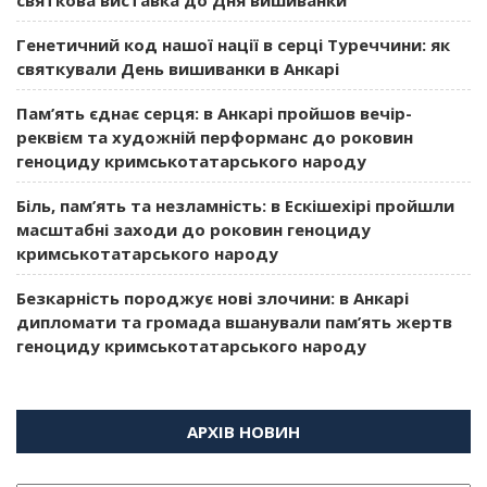
Генетичний код нашої нації в серці Туреччини: як
святкували День вишиванки в Анкарі
Пам’ять єднає серця: в Анкарі пройшов вечір-
реквієм та художній перформанс до роковин
геноциду кримськотатарського народу
Біль, пам’ять та незламність: в Ескішехірі пройшли
масштабні заходи до роковин геноциду
кримськотатарського народу
Безкарність породжує нові злочини: в Анкарі
дипломати та громада вшанували пам’ять жертв
геноциду кримськотатарського народу
АРХІВ НОВИН