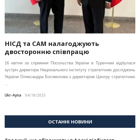
НІСД та САМ налагоджують
двосторонню співпрацю
16 квітня за сприяння Посольства України в Туреччині відбулася
зустріч директора Національного інституту стратегічних досліджень
України Олександра Богомолова з директором Центру стратегічних
...
Ukr-Ayna
04/18/2025
ОСТАННІ НОВИНИ
Традиції, що об’єднують: в Адані відбулася