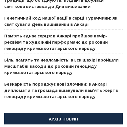
святкова виставка до Дня вишиванки
Генетичний код нашої нації в серці Туреччини: як
святкували День вишиванки в Анкарі
Пам’ять єднає серця: в Анкарі пройшов вечір-
реквієм та художній перформанс до роковин
геноциду кримськотатарського народу
Біль, пам’ять та незламність: в Ескішехірі пройшли
масштабні заходи до роковин геноциду
кримськотатарського народу
Безкарність породжує нові злочини: в Анкарі
дипломати та громада вшанували пам’ять жертв
геноциду кримськотатарського народу
АРХІВ НОВИН