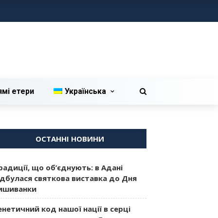
ямі етери
Українська
ОСТАННІ НОВИНИ
радиції, що об’єднують: в Адані
ідбулася святкова виставка до Дня
ишиванки
енетичний код нашої нації в серці