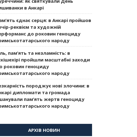
уреччини: як святкували День
ишиванки в Анкарі
ам’ять єднає серця: в Анкарі пройшов
ечір-реквієм та художній
ерформанс до роковин геноциду
римськотатарського народу
іль, пам’ять та незламність: в
скішехірі пройшли масштабні заходи
о роковин геноциду
римськотатарського народу
езкарність породжує нові злочини: в
нкарі дипломати та громада
шанували пам’ять жертв геноциду
римськотатарського народу
АРХІВ НОВИН