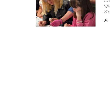
У с
від
об’є
Ukr