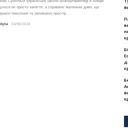
Т
тінах Суботньої української школи @ukraynadernegi в Анкарі
в
булося не просто заняття, а справжнє маленьке диво, що
днало покоління та заповнило простір ...
П
-Ayna
04/06/2026
в
п
к
Б
Е
д
к
Б
А
в
к