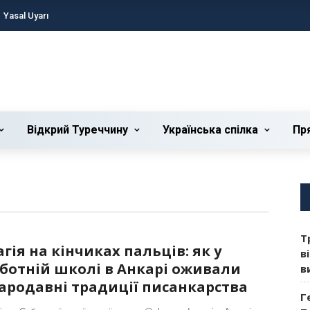
Yasal Uyarı
Відкрий Туреччину
Українська cпілка
Пр
Т
гія на кінчиках пальців: як у
в
ботній школі в Анкарі оживали
в
ародавні традиції писанкарства
Г