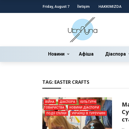
Friday, August 7
İletişim
HAKKIMIZDA
Новини
Афіша
Діаспора
TAG:
EASTER CRAFTS
ВІЙНА
ДІАСПОРА
КУЛЬТУРНІ
Ма
ТОВАРИСТВА
НОВИНИ ДІАСПОРИ
Су
ПОДІЇ СПІЛКИ
УКРАЇНЦІ В ТУРЕЧЧИНІ
ст