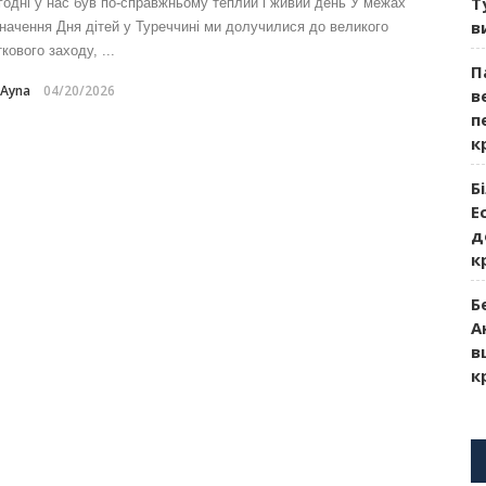
Т
годні у нас був по-справжньому теплий і живий день У межах
в
значення Дня дітей у Туреччині ми долучилися до великого
кового заходу, ...
П
-Ayna
04/20/2026
в
п
к
Б
Е
д
к
Б
А
в
к