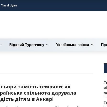
Yasal Uyarı
Відкрий Туреччину
Українська cпілка
Пр
Т
льори замість темряви: як
в
раїнська спільнота дарувала
в
дість дітям в Анкарі
Г