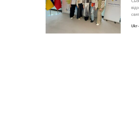
Сьо
від
свят
Ukr