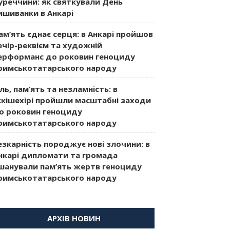
уреччини: як святкували День
ишиванки в Анкарі
ам’ять єднає серця: в Анкарі пройшов
ечір-реквієм та художній
ерформанс до роковин геноциду
римськотатарського народу
іль, пам’ять та незламність: в
скішехірі пройшли масштабні заходи
о роковин геноциду
римськотатарського народу
езкарність породжує нові злочини: в
нкарі дипломати та громада
шанували пам’ять жертв геноциду
римськотатарського народу
АРХІВ НОВИН