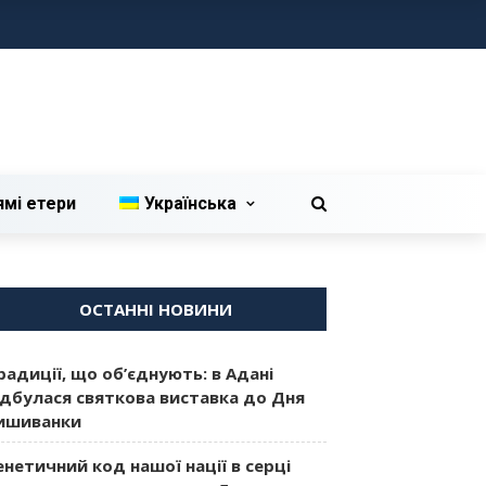
ямі етери
Українська
ОСТАННІ НОВИНИ
радиції, що об’єднують: в Адані
ідбулася святкова виставка до Дня
ишиванки
енетичний код нашої нації в серці