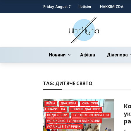
Friday, August 7
İletişim
HAKKIMIZDA
Новини
Афіша
Діаспора
TAG:
ДИТЯЧЕ СВЯТО
ВІЙНА
ДІАСПОРА
КУЛЬТУРНІ
Ко
ТОВАРИСТВА
НОВИНИ ДІАСПОРИ
ук
ПОДІЇ СПІЛКИ
ТУРЕЦЬКЕ СУСПІЛЬСТВО
ра
УКРАЇНСЬКО-ТУРЕЦЬКІ ВІДНОСИНИ
УКРАЇНЦІ В ТУРЕЧЧИНІ