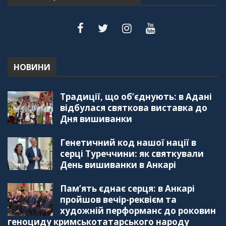
НОВИНИ
Традиції, що об’єднують: в Адані
відбулася святкова виставка до
Дня вишиванки
Генетичний код нашої нації в
серці Туреччини: як святкували
День вишиванки в Анкарі
Пам’ять єднає серця: в Анкарі
пройшов вечір-реквієм та
художній перформанс до роковин
геноциду кримськотатарського народу