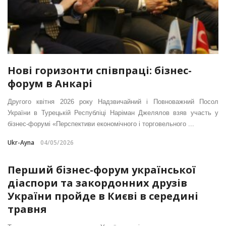
Нові горизонти співпраці: бізнес-
форум в Анкарі
Другого квітня 2026 року Надзвичайний і Повноважний Посол
України в Турецькій Республіці Наріман Джелялов взяв участь у
бізнес-форумі «Перспективи економічного і торговельного ...
Ukr-Ayna
04/05/2026
Перший бізнес-форум української
діаспори та закордонних друзів
України пройде в Києві в середині
травня