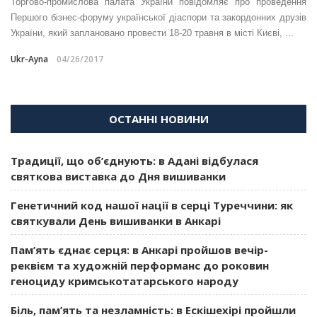
Торгово-промислова палата України повідомляє про проведення
Першого бізнес-форуму української діаспори та закордонних друзів
України, який заплановано провести 18-20 травня в місті Києві, ...
Ukr-Ayna
04/26/2017
ОСТАННІ НОВИНИ
Традиції, що об’єднують: в Адані відбулася
святкова виставка до Дня вишиванки
Генетичний код нашої нації в серці Туреччини: як
святкували День вишиванки в Анкарі
Пам’ять єднає серця: в Анкарі пройшов вечір-
реквієм та художній перформанс до роковин
геноциду кримськотатарського народу
Біль, пам’ять та незламність: в Ескішехірі пройшли